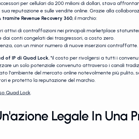
cessori per cellulari da 200 milioni di dollari, stava affront
sua reputazione e sulle vendite online. Grazie alla collaboraz
A tramite Revenue Recovery 360
, il marchio:
 attivi di contraffazioni nei principali marketplace statuniten
dai conti congelati dei trasgressori, a costo zero.
enza, con un minor numero di nuove inserzioni contraffatte.
ad of IP di Quad Lock
, "il costo per rivolgersi a tutti i conve
zare un solo potenziale convenuto attraverso i canali tradizio
ato l'ambiente del mercato online notevolmente più pulito,
tori e protetto la reputazione del marchio.
aso Quad Lock
.
n'azione Legale In Una P