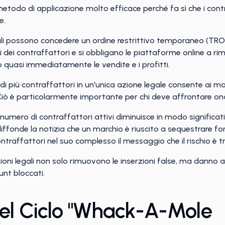
etodo di applicazione molto efficace perché fa sì che i contr
e.
nali possono concedere un ordine restrittivo temporaneo (TRO) e
dei contraffattori e si obbligano le piattaforme online a rim
quasi immediatamente le vendite e i profitti.
i più contraffattori in un'unica azione legale consente ai march
iò è particolarmente importante per chi deve affrontare onda
il numero di contraffattori attivi diminuisce in modo signific
iffonde la notizia che un marchio è riuscito a sequestrare fond
ntraffattori nel suo complesso il messaggio che il rischio è 
ioni legali non solo rimuovono le inserzioni false, ma danno an
unt bloccati.
Del Ciclo "whack-A-Mole