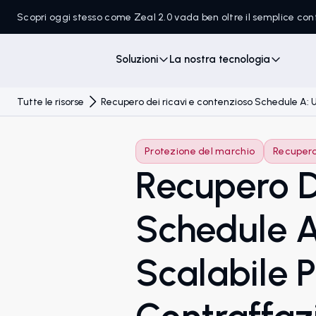
Scopri oggi stesso come Zeal 2.0 vada ben oltre il semplice c
Soluzioni
La nostra tecnologia
Tutte le risorse
Recupero dei ricavi e contenzioso Schedule A: 
Protezione del marchio
Recupero 
Recupero D
Schedule A
Scalabile 