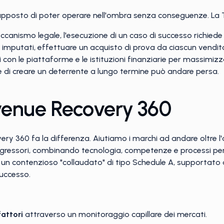
supposto di poter operare nell'ombra senza conseguenze. La Ta
ccanismo legale, l'esecuzione di un caso di successo richiede 
ti imputati, effettuare un acquisto di prova da ciascun vendito
si con le piattaforme e le istituzioni finanziarie per massimiz
i e di creare un deterrente a lungo termine può andare persa.
venue Recovery 360
ry 360 fa la differenza. Aiutiamo i marchi ad andare oltre l'
sgressori, combinando tecnologia, competenze e processi per ot
un contenzioso "collaudato" di tipo Schedule A, supportato da
successo.
fattori
attraverso un monitoraggio capillare dei mercati.