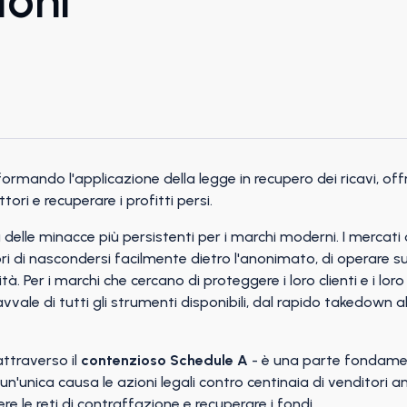
ioni
formando l'applicazione della legge in recupero dei ricavi, 
ori e recuperare i profitti persi.
elle minacce più persistenti per i marchi moderni. I mercati o
 di nascondersi facilmente dietro l'anonimato, di operare su 
 Per i marchi che cercano di proteggere i loro clienti e i lor
ale di tutti gli strumenti disponibili, dal rapido takedown abil
attraverso il
contenzioso Schedule A
- è una parte fondame
 un'unica causa le azioni legali contro centinaia di venditori
e le reti di contraffazione e recuperare i fondi.