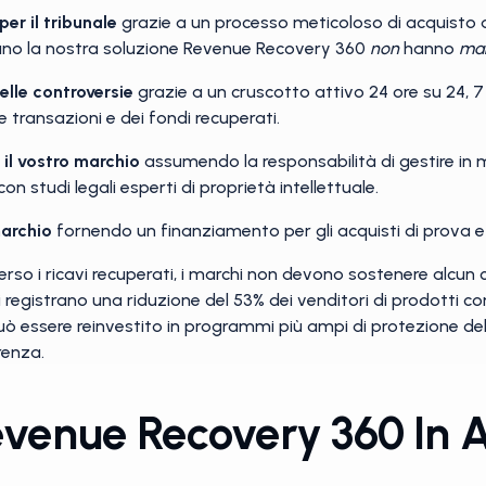
per il tribunale
grazie a un processo meticoloso di acquisto d
lizzano la nostra soluzione Revenue Recovery 360
non
hanno
ma
delle controversie
grazie a un cruscotto attivo 24 ore su 24, 7 
e transazioni e dei fondi recuperati.
 il vostro marchio
assumendo la responsabilità di gestire in m
n studi legali esperti di proprietà intellettuale.
 marchio
fornendo un finanziamento per gli acquisti di prova e 
erso i ricavi recuperati, i marchi non devono sostenere alcun cos
ienti registrano una riduzione del 53% dei venditori di prodotti 
può essere reinvestito in programmi più ampi di protezione de
renza.
evenue Recovery 360 In 