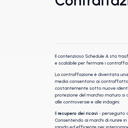
Contraffaz
Il contenzioso Schedule A sta tras
e scalabile per fermare i contraffatt
La contraffazione è diventata una d
media consentono ai contraffattori
costantemente sotto nuove identità.
protezione del marchio maturo si avv
alle controversie e alle indagini.
Il
recupero dei ricavi
- perseguito 
Consentendo ai marchi di riunire in
rapido ed efficiente per interromper