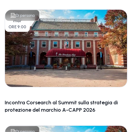
17
Di persona
mar
ORE 9:00
Incontra Corsearch al Summit sulla strategia di
protezione del marchio A-CAPP 2026
17
Di persona