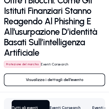
Oltre I Blocchi: Come Gli
Istituti Finanziari Stanno
Reagendo Al Phishing E
All’usurpazione D’identità
Basati Sull’intelligenza
Artificiale
Eventi Corsearch
Protezione del marchio
Visualizza i dettagli dell'evento
Tutti gli eventi
Eventi Corsearch
Eventi di