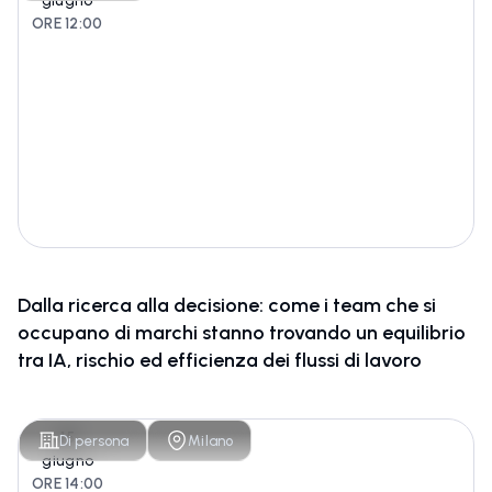
giugno
ORE 12:00
Dalla ricerca alla decisione: come i team che si
occupano di marchi stanno trovando un equilibrio
tra IA, rischio ed efficienza dei flussi di lavoro
15
Di persona
Milano
giugno
ORE 14:00