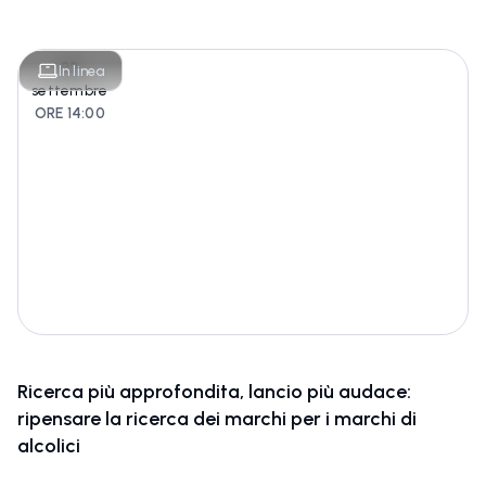
22
In linea
settembre
ORE 14:00
Ricerca più approfondita, lancio più audace:
ripensare la ricerca dei marchi per i marchi di
alcolici