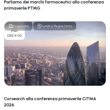
Parliamo dei marchi farmaceutici alla conferenza
primaverile PTMG
18
Di persona
Londra, Regno Unito
mar
ORE 9:00
Corsearch alla conferenza primaverile CITMA
2026