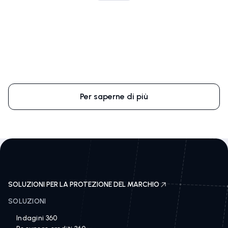
Risorse Di Corsearch
Esplora il nostro blog, i casi di studio, gli e-book e i
webinar e scopri oggi stesso le analisi di settore di
Corsearch.
Per saperne di più
SOLUZIONI PER LA PROTEZIONE DEL MARCHIO
SOLUZIONI
Indagini 360