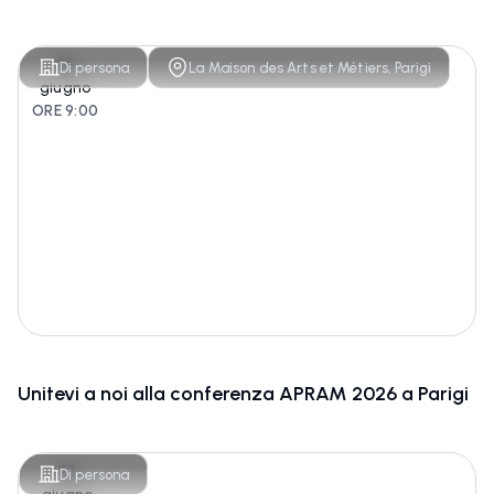
26
Di persona
La Maison des Arts et Métiers, Parigi
giugno
ORE 9:00
Unitevi a noi alla conferenza APRAM 2026 a Parigi
23
Di persona