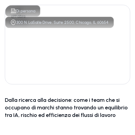
29
Di persona
ottobre
300 N. LaSalle Drive, Suite 2500, Chicago, IL 60654
ORE 12:00
Dalla ricerca alla decisione: come i team che si
occupano di marchi stanno trovando un equilibrio
tra IA, rischio ed efficienza dei flussi di lavoro