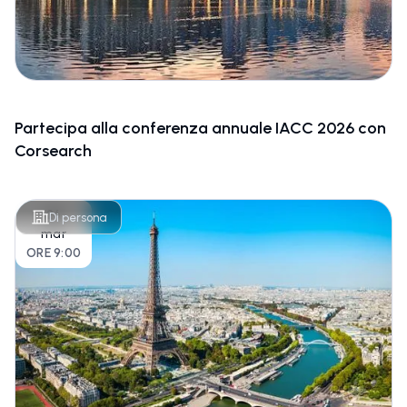
Partecipa alla conferenza annuale IACC 2026 con
Corsearch
26
Di persona
mar
ORE 9:00