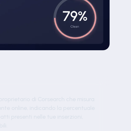
proprietario di Corsearch che misura
biente online, indicando la percentuale
tti presenti nelle tue inserzioni,
ili.