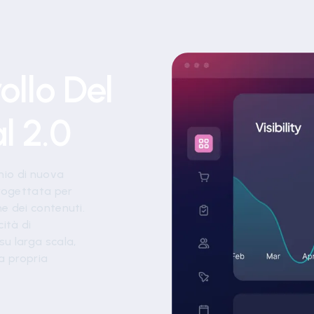
ollo Del
l 2.0
hio di nuova
progettata per
ne dei contenuti.
cità di
su larga scala,
a propria