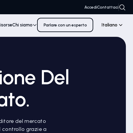
Accedi
Contattaci
isorse
Chi siamo
Italiano
Parlare con un esperto
ione Del
ato.
nditore del mercato
l controllo grazie a