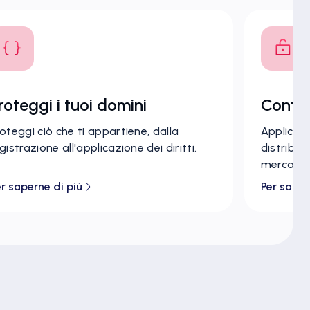
roteggi i tuoi domini
Contro
oteggi ciò che ti appartiene, dalla
Applicare 
gistrazione all'applicazione dei diritti.
distribuz
mercato g
r saperne di più
Per saper