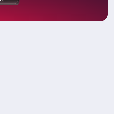
archi in tutti i principali settori industriali,
nologie di rilevamento con interventi di
e guidati da analisti e una piattaforma
tamente per il vostro flusso di lavoro.