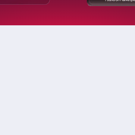
iù
fidano A
Proteggiamo oltre 2.000 m
combinando potenti tec
applicazione delle norm
intuitiva pensata apposi