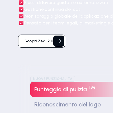
Flussi di lavoro guidati e automatizzati
Gestione continua dei casi
Monitoraggio globale dell'applicazione d
Pensato per i team legali, di marketing e d
Scopri Zeal 2.0
NUOVE FUNZIONALITÀ
™
Punteggio di pulizia
Riconoscimento del logo