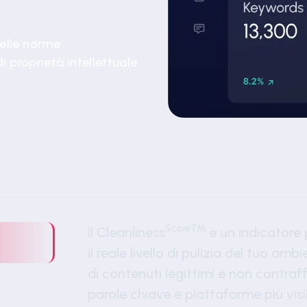
elle norme
i proprietà intellettuale
Score™
Il Cleanliness
è un indicatore 
il reale livello di pulizia del tuo am
di contenuti legittimi e non contraffa
parole chiave e piattaforme più visib