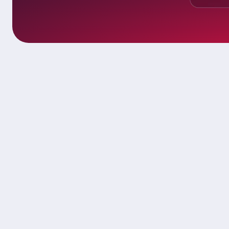
PERCHÉ CORESEARCH
Perché I Marchi P
Prestigiosi Si Af
Corsearch