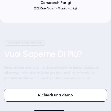
Via delle Pépinières 1, Wasserbillig Mertert
Corsearch Parigi
212 Rue Saint-Maur, Parigi
ISCRIVITI OGGI STESSO
Vuoi Saperne Di Più?
Richiedi una demo per vedere all'opera le nostre soluzioni
all'avanguardia nel settore per la tutela dei marchi, la
protezione del marchio e la protezione dei contenuti.
Richiedi una demo