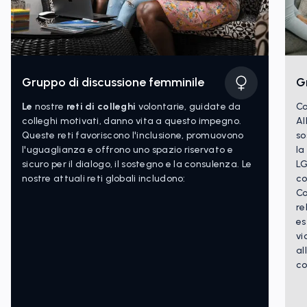
Gruppo di discussione femminile
G
Le
nostre
reti di colleghi
volontarie, guidate da
Co
colleghi motivati, danno vita a questo impegno.
Al
Queste reti favoriscono l'inclusione, promuovono
so
l'uguaglianza e offrono uno spazio riservato e
la
sicuro per il dialogo, il sostegno e la consulenza. Le
LG
nostre attuali reti globali includono:
co
Co
re
es
vi
al
co