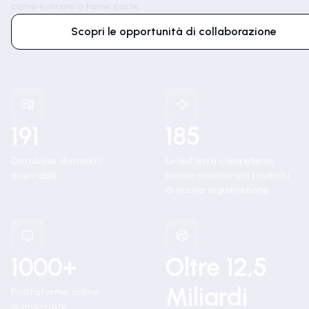
come entrare a farne parte.
Scopri le opportunità di collaborazione
191
185
Database di marchi
Le autorità competenti
ricercabili
hanno monitorato i marchi
di nuova registrazione
1000+
Oltre 12,5
Miliardi
Piattaforme online
scansionate