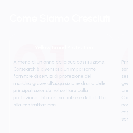
Come Siamo Cresciuti
Yellow Brand Protection
A meno di un anno dalla sua costituzione,
Prima
Corsearch è diventata un importante
servi
fornitore di servizi di protezione del
setto
marchio grazie all'acquisizione di una delle
gesti
principali aziende nel settore della
anni.
protezione del marchio online e della lotta
Corse
alla contraffazione,
nostr
cope
sorve