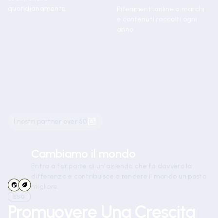
quotidianamente
Riferimenti online a marchi
e contenuti raccolti ogni
anno
I nostri partner over 50
Cambiamo il mondo
Entra a far parte di un'azienda che fa davvero la
differenza e contribuisce a rendere il mondo un posto
migliore.
ESG
Promuovere Una Crescita