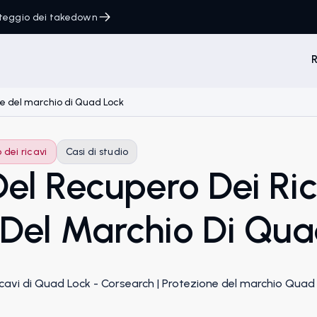
onteggio dei takedown
R
one del marchio di Quad Lock
dei ricavi
Casi di studio
el Recupero Dei Ric
 Del Marchio Di Qu