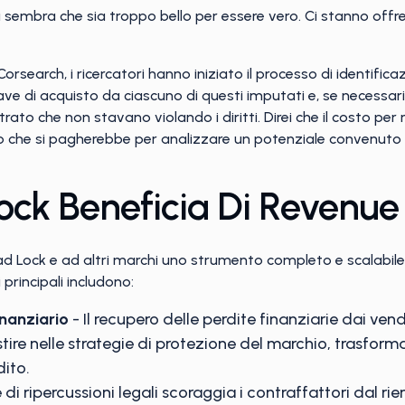
i sembra che sia troppo bello per essere vero. Ci stanno off
Corsearch, i ricercatori hanno iniziato il processo di identific
ave di acquisto da ciascuno di questi imputati e, se necessari
ato che non stavano violando i diritti. Direi che il costo per r
o che si pagherebbe per analizzare un potenziale convenuto at
ck Beneficia Di Revenue
 Lock e ad altri marchi uno strumento completo e scalabile 
principali includono:
nanziario
- Il recupero delle perdite finanziarie dai vend
tire nelle strategie di protezione del marchio, trasform
dito.
e di ripercussioni legali scoraggia i contraffattori dal ri