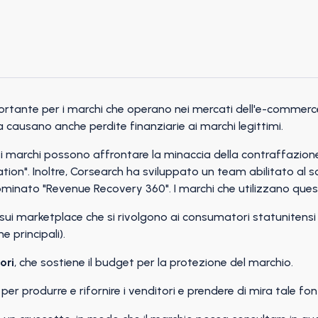
rtante per i marchi che operano nei mercati dell'e-commerce.
 ma causano anche perdite finanziarie ai marchi legittimi.
 marchi possono affrontare la minaccia della contraffazion
tion". Inoltre, Corsearch ha sviluppato un team abilitato al s
minato "Revenue Recovery 360". I marchi che utilizzano que
sui marketplace che si rivolgono ai consumatori statunitens
e principali).
ori
, che sostiene il budget per la protezione del marchio.
 per produrre e rifornire i venditori e prendere di mira tale fon