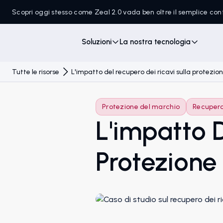
Scopri oggi stesso come Zeal 2.0 vada ben oltre il semplice c
Soluzioni
La nostra tecnologia
Tutte le risorse
L'impatto del recupero dei ricavi sulla protezi
Protezione del marchio
Recupero 
L'impatto D
Protezione