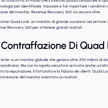
in un cruscotto, in modo che il marchio possa consultare in q
nologia per identificare, tracciare e far rispettare i venditori 
zione del marchio. Revenue Recovery 360 va ancora oltre.
 come Quad Lock, un marchio di grande successo nel settore d
venue Recovery 360 per ottenere grandi risultati.
a Contraffazione Di Quad
r a un marchio globale che genera oltre 200 milioni di dolla
raordinaria. Ma con la rapida crescita è arrivata anche un'al
 la reputazione, il fatturato e la fiducia dei clienti. Quad Lo
rotezione del marchio orientata ai risultati.