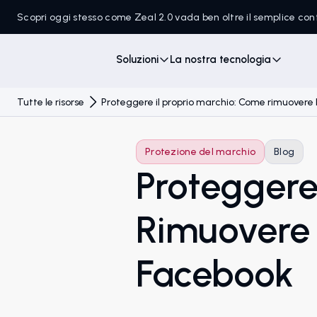
Scopri oggi stesso come Zeal 2.0 vada ben oltre il semplice c
Soluzioni
La nostra tecnologia
Tutte le risorse
Proteggere il proprio marchio: Come rimuovere
Protezione del marchio
Blog
Proteggere
Rimuovere 
Facebook