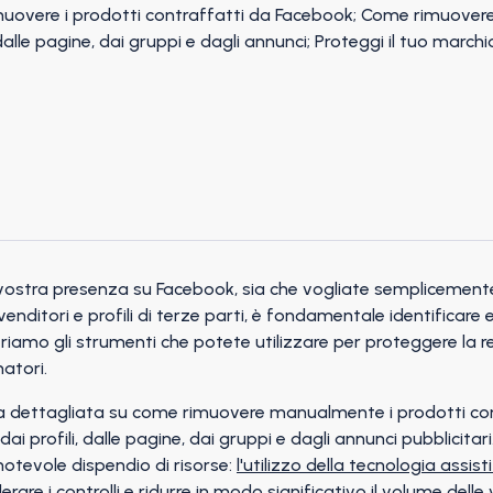
vostra presenza su Facebook, sia che vogliate semplicemente 
 venditori e profili di terze parti, è fondamentale identificar
striamo gli strumenti che potete utilizzare per proteggere la
atori.
 dettagliata su come rimuovere manualmente i prodotti contraf
i profili, dalle pagine, dai gruppi e dagli annunci pubblicitar
notevole dispendio di risorse:
l'utilizzo della tecnologia assisti
rare i controlli e ridurre in modo significativo il volume delle v