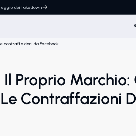
onteggio dei takedown
R
 le contraffazioni da Facebook
 Il Proprio Marchio
Le Contraffazioni 