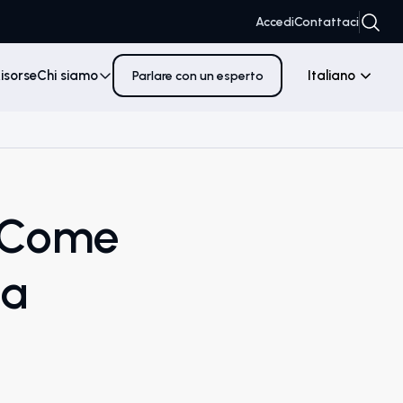
Accedi
Contattaci
isorse
Chi siamo
Italiano
Parlare con un esperto
: Come
Da