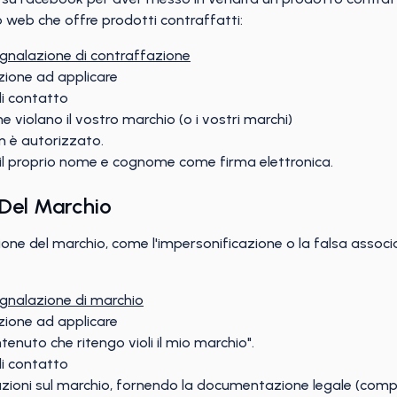
o web che offre prodotti contraffatti:
gnalazione di contraffazione
azione ad applicare
di contatto
 che violano il vostro marchio (o i vostri marchi)
on è autorizzato.
o il proprio nome e cognome come firma elettronica.
Del Marchio
ione del marchio, come l'impersonificazione o la falsa associ
gnalazione di marchio
azione ad applicare
enuto che ritengo violi il mio marchio".
di contatto
ioni sul marchio, fornendo la documentazione legale (compre