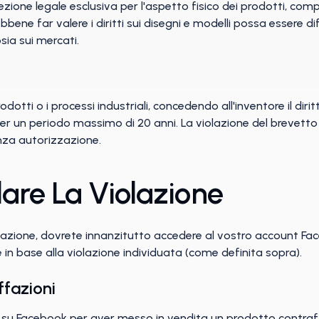
otezione legale esclusiva per l'aspetto fisico dei prodotti, c
bbene far valere i diritti sui disegni e modelli possa essere diff
sia sui mercati.
rodotti o i processi industriali, concedendo all'inventore il diritt
er un periodo massimo di 20 anni. La violazione del brevetto
enza autorizzazione.
lare La Violazione
olazione, dovrete innanzitutto accedere al vostro account Fac
in base alla violazione individuata (come definita sopra).
ffazioni
su Facebook per aver messo in vendita un prodotto contraf