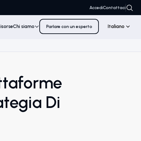
Accedi
Contattaci
isorse
Chi siamo
Italiano
Parlare con un esperto
attaforme
tegia Di