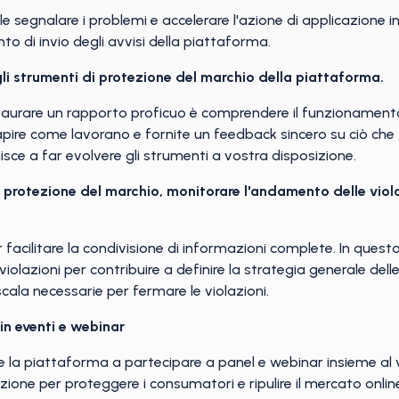
le segnalare i problemi e accelerare l'azione di applicazione in
 di invio degli avvisi della piattaforma.
gli strumenti di protezione del marchio della piattaforma.
taurare un rapporto proficuo è comprendere il funzionament
pire come lavorano e fornite un feedback sincero su ciò che
sce a far evolvere gli strumenti a vostra disposizione.
i protezione del marchio, monitorare l'andamento delle viol
er facilitare la condivisione di informazioni complete. In ques
iolazioni per contribuire a definire la strategia generale del
scala necessarie per fermare le violazioni.
in eventi e webinar
are la piattaforma a partecipare a panel e webinar insieme al
ione per proteggere i consumatori e ripulire il mercato onlin