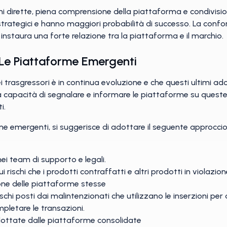
dirette, piena comprensione della piattaforma e condivisione
strategici e hanno maggiori probabilità di successo. La confor
nstaura una forte relazione tra la piattaforma e il marchio.
 Le Piattaforme Emergenti
rasgressori è in continua evoluzione e che questi ultimi ado
. La capacità di segnalare e informare le piattaforme su que
i.
me emergenti, si suggerisce di adottare il seguente approccio
 nei team di supporto e legali.
i rischi che i prodotti contraffatti e altri prodotti in violaz
one delle piattaforme stesse
chi posti dai malintenzionati che utilizzano le inserzioni per 
letare le transazioni.
adottate dalle piattaforme consolidate