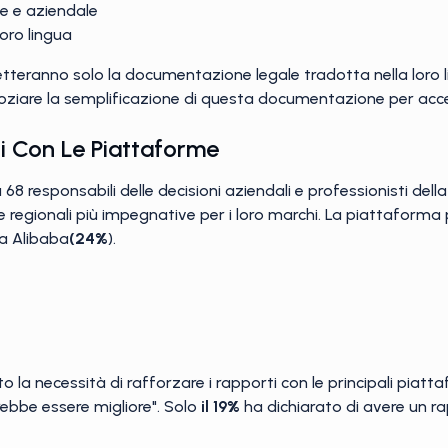
le e aziendale
loro lingua
teranno solo la documentazione legale tradotta nella loro li
oziare la semplificazione di questa documentazione per accel
ni Con Le Piattaforme
8 responsabili delle decisioni aziendali e professionisti dell
 e regionali più impegnative per i loro marchi. La piattaform
da Alibaba
(24%
).
la necessità di rafforzare i rapporti con le principali piatta
ebbe essere migliore". Solo
il 19%
ha dichiarato di avere un ra