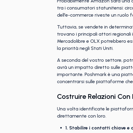
Probabilmente Amazon sarà una del
tra i consumatori statunitensi: cir
dell'e-commerce riveste un ruolo f
Tuttavia, se vendete in determinati 
trovano i principali attori regiona
Mercadolibre e OLX potrebbero esse
la priorità negli Stati Uniti.
A seconda del vostro settore, pot
avrà un impatto diretto sulle piatta
importante. Poshmark è una piatta
concentrarsi sulle piattaforme che 
Costruire Relazioni Con 
Una volta identificate le piattafor
direttamente con loro.
1. Stabilire i contatti chiave e