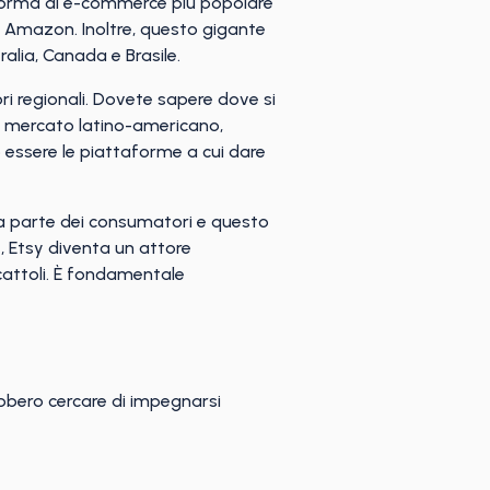
aforma di e-commerce più popolare
u Amazon. Inoltre, questo gigante
alia, Canada e Brasile.
ori regionali. Dovete sapere dove si
 il mercato latino-americano,
 essere le piattaforme a cui dare
da parte dei consumatori e questo
e, Etsy diventa un attore
cattoli. È fondamentale
ebbero cercare di impegnarsi