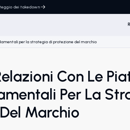
onteggio dei takedown
R
damentali per la strategia di protezione del marchio
Relazioni Con Le Pi
mentali Per La Stra
 Del Marchio