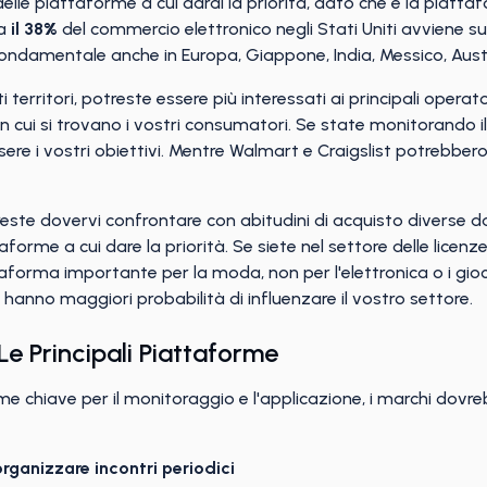
le piattaforme a cui darai la priorità, dato che è la piatt
ca
il 38%
del commercio elettronico negli Stati Uniti avviene s
ondamentale anche in Europa, Giappone, India, Messico, Austr
territori, potreste essere più interessati ai principali operat
li in cui si trovano i vostri consumatori. Se state monitorando
re i vostri obiettivi. Mentre Walmart e Craigslist potrebbero
reste dovervi confrontare con abitudini di acquisto diverse 
forme a cui dare la priorità. Se siete nel settore delle licenz
forma importante per la moda, non per l'elettronica o i gio
hanno maggiori probabilità di influenzare il vostro settore.
Le Principali Piattaforme
me chiave per il monitoraggio e l'applicazione, i marchi dovr
 organizzare incontri periodici