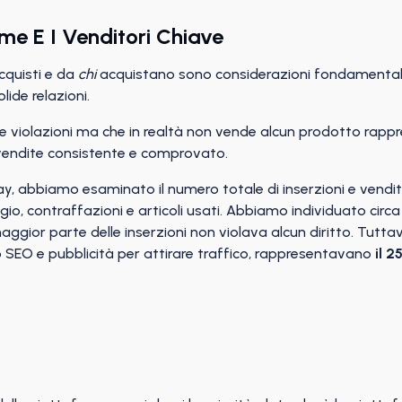
rme E I Venditori Chiave
cquisti e da
chi
acquistano sono considerazioni fondamentali 
lide relazioni.
 violazioni ma che in realtà non vende alcun prodotto rap
 vendite consistente e comprovato.
, abbiamo esaminato il numero totale di inserzioni e vendite 
rigio, contraffazioni e articoli usati. Abbiamo individuato circ
 maggior parte delle inserzioni non violava alcun diritto. Tut
o SEO e pubblicità per attirare traffico, rappresentavano
il 2