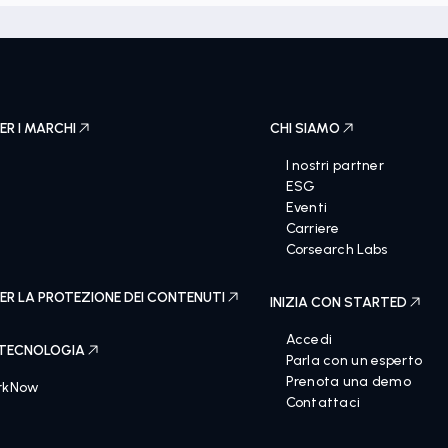
ER I MARCHI
CHI SIAMO
I nostri partner
ESG
Eventi
Carriere
e
Corsearch Labs
ER LA PROTEZIONE DEI CONTENUTI
INIZIA CON STARTED
Accedi
 TECNOLOGIA
Parla con un esperto
Prenota una demo
rkNow
Contattaci