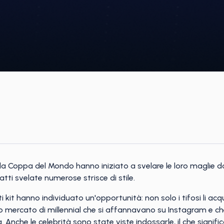
la Coppa del Mondo hanno iniziato a svelare le loro maglie 
tti svelate numerose strisce di stile.
kit hanno individuato un'opportunità: non solo i tifosi li ac
ro mercato di millennial che si affannavano su Instagram e c
Anche le celebrità sono state viste indossarle, il che significa