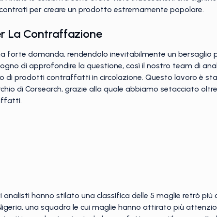
scontrati per creare un prodotto estremamente popolare.
er La Contraffazione
forte domanda, rendendolo inevitabilmente un bersaglio priv
sogno di approfondire la questione, così il nostro team di an
ro di prodotti contraffatti in circolazione. Questo lavoro è st
hio di Corsearch, grazie alla quale abbiamo setacciato oltre
ffatti.
ri analisti hanno stilato una classifica delle 5 maglie retrò pi
Nigeria, una squadra le cui maglie hanno attirato più attenzion