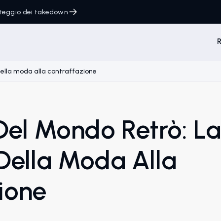
onteggio dei takedown
R
ella moda alla contraffazione
el Mondo Retrò: L
ella Moda Alla
ione