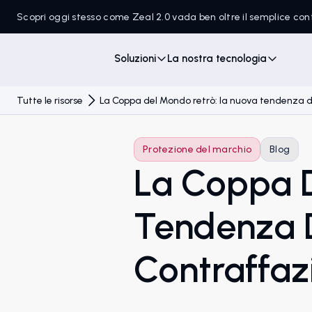
Scopri oggi stesso come Zeal 2.0 vada ben oltre il semplice c
Soluzioni
La nostra tecnologia
Tutte le risorse
La Coppa del Mondo retrò: la nuova tendenza d
Protezione del marchio
Blog
La Coppa D
Tendenza D
Contraffaz