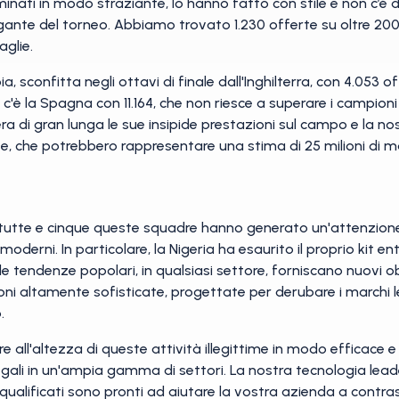
inati in modo straziante, lo hanno fatto con stile e non c’è du
elegante del torneo. Abbiamo trovato 1.230 offerte su oltre 2
aglie.
, sconfitta negli ottavi di finale dall'Inghilterra, con 4.053 o
c'è la Spagna con 11.164, che non riesce a superare i campion
a di gran lunga le sue insipide prestazioni sul campo e la n
te, che potrebbero rappresentare una stima di 25 milioni di ma
 tutte e cinque queste squadre hanno generato un'attenzione
derni. In particolare, la Nigeria ha esaurito il proprio kit ent
tendenze popolari, in qualsiasi settore, forniscano nuovi obie
ni altamente sofisticate, progettate per derubare i marchi leg
.
re all'altezza di queste attività illegittime in modo efficace 
legali in un'ampia gamma di settori. La nostra tecnologia lead
qualificati sono pronti ad aiutare la vostra azienda a contra