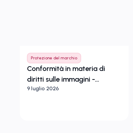
Protezione del marchio
Conformità in materia di
i
diritti sulle immagini -
9 luglio 2026
Realizzato con Zeal 2.0
io