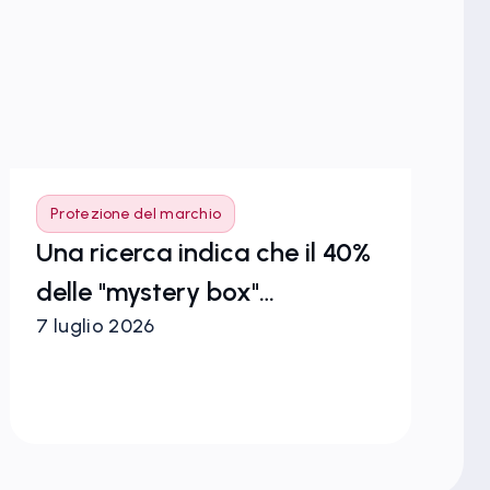
Protezione del marchio
P
Una ricerca indica che il 40%
Pr
delle "mystery box"
Co
7 luglio 2026
1° 
contenenti maglie da calcio è
ci
contraffatto