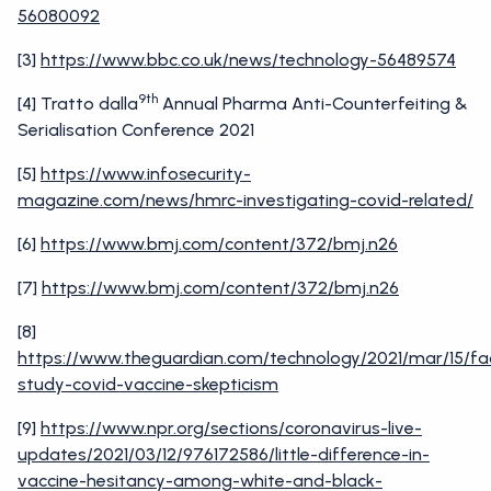
56080092
[3]
https://www.bbc.co.uk/news/technology-56489574
9th
[4] Tratto dalla
Annual Pharma Anti-Counterfeiting &
Serialisation Conference 2021
[5]
https://www.infosecurity-
magazine.com/news/hmrc-investigating-covid-related/
[6]
https://www.bmj.com/content/372/bmj.n26
[7]
https://www.bmj.com/content/372/bmj.n26
[8]
https://www.theguardian.com/technology/2021/mar/15/f
study-covid-vaccine-skepticism
[9]
https://www.npr.org/sections/coronavirus-live-
updates/2021/03/12/976172586/little-difference-in-
vaccine-hesitancy-among-white-and-black-