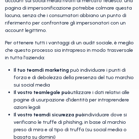
account sui social media rivolti al mercato tedesco: una
pagina di impersonificazione potrebbe colmare questa
lacuna, senza che i consumatori abbiano un punto di
riferimento per confrontare gli impersonatori con un
account legittimo.
Per ottenere tutti i vantaggi di un audit sociale, è meglio
che questo processo sia intrapreso in modo trasversale
in tutta l'azienda:
Il tuo team
di marketing
può individuare i punti di
forza e di debolezza della presenza del tuo marchio
sui social media
Il vostro team
legale
può
utilizzare i dati relativi alle
pagine di usurpazione d'identità per intraprendere
azioni legali
Il vostro team
di sicurezza
può
individuare dove si
verificano le truffe di phishing, in base al marchio
preso di mira e al tipo di truffa (su social media o
basata su domini)