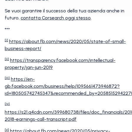
Se vuoi garantire il successo della tua azienda anche in
futuro,
contatta Corsearch oggi stesso
.
***
[i]
https://about.fb.com/news/2020/05/state-of-small-
business-report/
[ii]
https://transparency.facebook.com/intellectual-
property/jan-jun-2019
[iii]
https://en-
gb.facebook.com/business/help/1095661473946872?
id=180505742745347&recommended_by=2058515294227
[iv]
https://s21.q4cdn.com/399680738/files/doc_financials/20
2018-earnings-call-transcript.pdf
[v]
https://about.fb.com/news/2020/05/privacy-