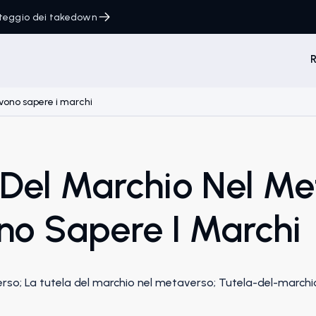
onteggio dei takedown
R
vono sapere i marchi
 Del Marchio Nel Me
o Sapere I Marchi