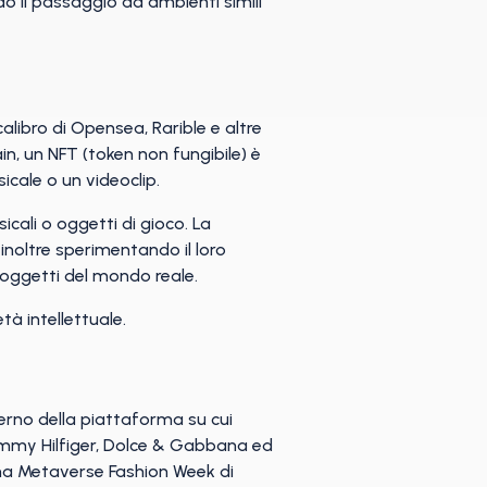
o il passaggio ad ambienti simili
libro di Opensea, Rarible e altre
, un NFT (token non fungibile) è
icale o un videoclip.
icali o oggetti di gioco. La
 inoltre sperimentando il loro
i oggetti del mondo reale.
tà intellettuale.
terno della piattaforma su cui
Tommy Hilfiger, Dolce & Gabbana ed
rima Metaverse Fashion Week di