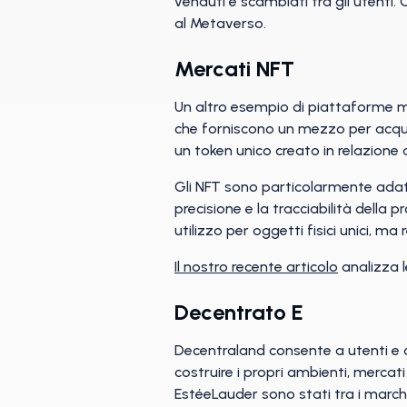
venduti e scambiati tra gli utenti
al Metaverso.
Mercati NFT
Un altro esempio di piattaforme me
che forniscono un mezzo per acqui
un token unico creato in relazione
Gli NFT sono particolarmente adatti
precisione e la tracciabilità della 
utilizzo per oggetti fisici unici, 
Il nostro recente articolo
analizza l
Decentrato E
Decentraland consente a utenti e c
costruire i propri ambienti, merca
EstéeLauder sono stati tra i march