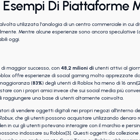
i Esempi Di Piattaforme 
alvolta utilizzata l'analogia di un centro commerciale in cui 
almente. Mentre alcune esperienze sono ancora speculative (a
ili oggi.
» di maggior successo, con
48,2 milioni di
utenti attivi al gior
. Roblox offre esperienze di social gaming molto apprezzate d
a maggioranza (
83%
) degli utenti di Roblox ha meno di 16 anni[2
tare con i propri amici invece che sui social media più conve
di raggiungere una base di utenti altamente coinvolta.
ori di vendere oggetti digitali nei propri negozi all'interno d
 Robux
, che gli utenti possono acquistare utilizzando denaro 
 in cui gli utenti potevano interagire con il marchio e persin
 possono indossare su Roblox[3]. Questi oggetti da collezione