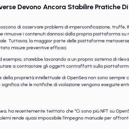
erse Devono Ancora Stabilire Pratiche Di
cono di osservare problemi di impersonificazione, truffe, IP e
 rimuove i contenuti dannosi dalla propria piattaforma su ri
tuale. Tuttavia, la maggior parte delle piattaforme metaverse
tato misure preventive efficaci.
 ad esempio, starebbe lavorando a un proprio sistema di ril
iutare a contrastare gli oggetti contraffatti sulla piattaform
one della proprietà intellettuale di OpenSea non sono sempre 
 significa che le notifiche di violazione vengono eseguite ent
ea, ha recentemente twittato che "Ci sono più NFT su OpenSe
roblemi rende quasi impossibile l'impegno manuale per affrontar