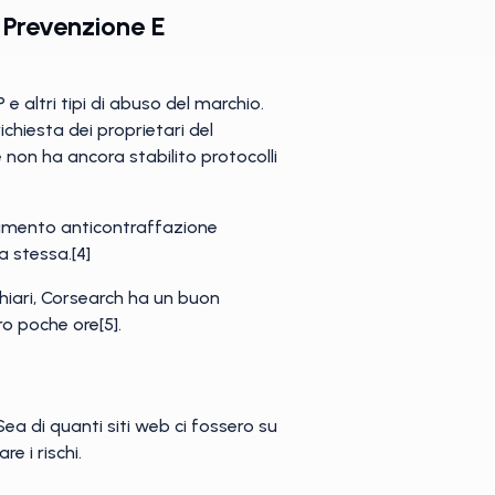
 Prevenzione E
 altri tipi di abuso del marchio.
chiesta dei proprietari del
 non ha ancora stabilito protocolli
evamento anticontraffazione
a stessa.[4]
chiari, Corsearch ha un buon
ro poche ore[5].
a di quanti siti web ci fossero su
e i rischi.