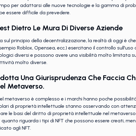
po per adattarsi alle nuove tecnologie e la gamma di proble
 essere difficile da prevedere.
est Dietro Le Mura Di Diverse Aziende
sul principio della decentralizzazione, la realtà di oggi è ch
mpio Roblox, Opensea, ecc.) esercitano il controllo sull'uso d
gici diversi e possono avere una visibilità molto limitata su
ttività molto diverse.
dotta Una Giurisprudenza Che Faccia Chia
Nel Metaverso.
 nel metaverso è complesso e i marchi hanno poche possibilità 
i titolari di proprietà intellettuale stanno osservando con atten
are le basi del diritto di proprietà intellettuale nel metaver
r quanto riguarda i tipi di NFT che possono essere creati, men
icato agli NFT.