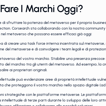
Fare I Marchi Oggi?
 e di sfruttare la potenza del metaverso per il proprio busine
tection. Corsearch sta collaborando con la nostra community d
o nel metaverso che possano essere efficaci già oggi:
ea di creare una task force interna incentrata sul metaverse, 
one del metaverse e di coinvolgere i team legali e di protezio
etaverso del vostro marchio. Stabilire una presenza precoce
o del marchio tra gli utenti del metaverso. Ad esempio, la cre
alire ai proprietari originali.
ellettuale può evidenziare aree di proprietà intellettuale vul
nta che proteggono il vostro marchio nello spazio digitale (ad e
zioni strategiche con le piattaforme metaverse. Le piattaf
à intellettuale di terze parti durante lo sviluppo delle loro at
vono affrontare e collaborare alle possibili soluzioni.