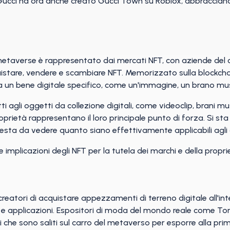
. Gucci ha ora anche creato Gucci Town su Roblox, abbracciand
taverse è rappresentato dai mercati NFT, con aziende del ca
stare, vendere e scambiare NFT. Memorizzato sulla blockchain
 a un bene digitale specifico, come un'immagine, un brano mus
 agli oggetti da collezione digitali, come videoclip, brani mus
proprietà rappresentano il loro principale punto di forza. Si sta
ma resta da vedere quanto siano effettivamente applicabili agl
e implicazioni degli NFT per la tutela dei marchi e della proprie
reatori di acquistare appezzamenti di terreno digitale all'in
ti e applicazioni. Espositori di moda del mondo reale come 
i che sono saliti sul carro del metaverso per esporre alla p