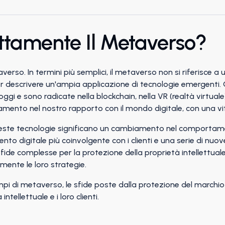
ttamente Il Metaverso?
averso. In termini più semplici, il metaverso non si riferisce 
er descrivere un'ampia applicazione di tecnologie emergenti
oggi e sono radicate nella blockchain, nella VR (realtà virtuale
to nel nostro rapporto con il mondo digitale, con una vita f
tti, queste tecnologie significano un cambiamento nel comport
o digitale più coinvolgente con i clienti e una serie di nuo
ide complesse per la protezione della proprietà intellettual
mente le loro strategie.
pi di metaverso, le sfide poste dalla protezione del marchi
intellettuale e i loro clienti.