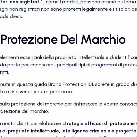
tari non registrati"
, come i modelli, possono essere automat
disegni non registrati non sono protetti legalmente e i titolari 
ade dress.
Protezione Del Marchio
lementi essenziali della proprietà intellettuale e di identificar
nda parte
per conoscere i principali tipi di programmi di protez
itti.
te in questa guida Brand Protection 101, sarete in grado di
o a risolvere il vostro problema.
 sulla protezione del marchio
per rinfrescare le vostre conosc
rotezione del marchio.
 nostri clienti per elaborare
strategie efficaci di protezione
 di proprietà intellettuale, intelligence criminale e progett