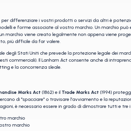
 per differenziare i vostri prodotti o servizi da altri è poten
modelli e forme associate al vostro marchio. Un marchio può
 un marchio viene creato legalmente non appena viene proge
o, più difficile da far valere.
e degli Stati Uniti che prevede la protezione legale dei marchi
esti commerciali). Il Lanham Act consente anche di intraprende
tting e la concorrenza sleale.
handise Marks Act
(1862) e il
Trade Marks Act
(1994) protegg
cercano di "spacciare" o travisare l'avviamento e la reputazio
agioni, è necessario essere in grado di dimostrare tutti e tre i
tro marchio
ostro marchio