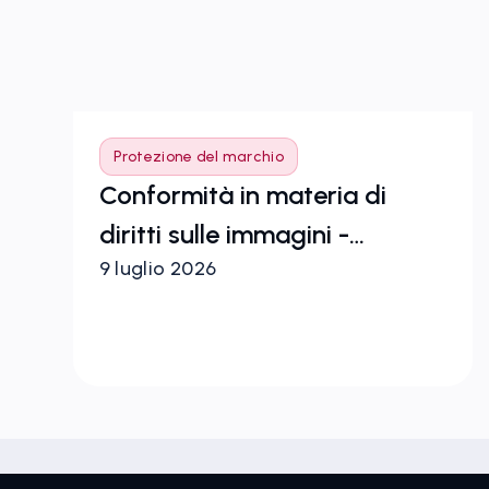
Protezione del marchio
Conformità in materia di
i
diritti sulle immagini -
9 luglio 2026
Realizzato con Zeal 2.0
io