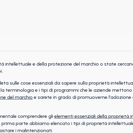
à intellettuale e della protezione del marchio o state cercand
i.
 sulle cose essenziali da sapere sulla proprietà intellettual
, la terminologia e i tipi di programmi che le aziende mettono 
one del marchio
e sarete in grado di promuoverne l'adozione a
mentale comprendere gli
elementi essenziali della proprietà i
 prima parte abbiamo elencato i tipi di proprietà intellettua
rastare i malintenzionati.