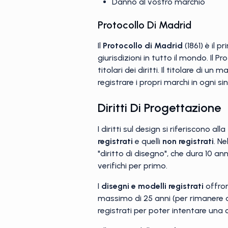
Danno al vostro marchio
Protocollo Di Madrid
Il
Protocollo di Madrid
(1861) è il 
giurisdizioni in tutto il mondo. Il P
titolari dei diritti. Il titolare di 
registrare i propri marchi in ogni 
Diritti Di Progettazione
I diritti sul design si riferiscono al
registrati
e quelli
non registrati
. N
"diritto di disegno", che dura 10 a
verifichi per primo.
I
disegni e modelli registrati
offron
massimo di 25 anni (per rimanere a
registrati per poter intentare una