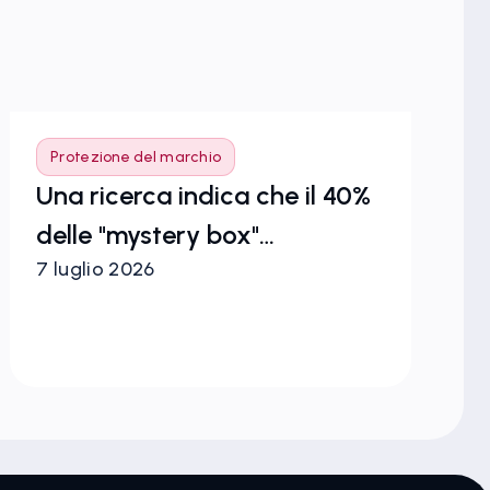
Protezione del marchio
P
Una ricerca indica che il 40%
Pr
delle "mystery box"
Co
7 luglio 2026
1° 
contenenti maglie da calcio è
ci
contraffatto