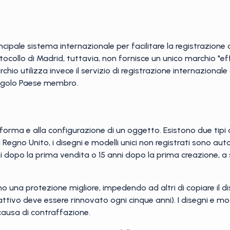
principale sistema internazionale per facilitare la registrazione
rotocollo di Madrid, tuttavia, non fornisce un unico marchio "eff
un marchio utilizza invece il servizio di registrazione internazio
singolo Paese membro.
la forma e alla configurazione di un oggetto. Esistono due tipi di 
el Regno Unito, i disegni e modelli unici non registrati sono 
nni dopo la prima vendita o 15 anni dopo la prima creazione, a
o una protezione migliore, impedendo ad altri di copiare il 
ttivo deve essere rinnovato ogni cinque anni). I disegni e mo
 causa di contraffazione.