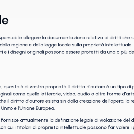
le
ispensabile allegare la documentazione relativa ai diritti che si
la regione e della legge locale sulla proprietà intellettuale.
dotti e i disegni originali possono essere protetti da una o più 
 questa è di vostra proprietà. Il diritto d'autore è un tipo di 
nali come quelle letterarie, video, audio o altre forme d'arte,
e il diritto d'autore esista sin dalla creazione dell'opera; la 
o Unito e l'Unione Europea.
fornisce attualmente la definizione legale di violazione del dir
n cui i titolari di proprietà intellettuale possono far valere i pr