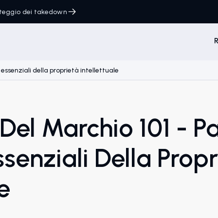
onteggio dei takedown
R
 essenziali della proprietà intellettuale
Del Marchio 101 - Par
senziali Della Propr
e