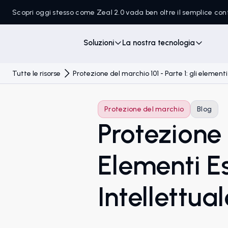
Scopri oggi stesso come Zeal 2.0 vada ben oltre il semplice c
Soluzioni
La nostra tecnologia
Tutte le risorse
Protezione del marchio 101 - Parte 1: gli elementi
Protezione del marchio
Blog
Protezione 
Elementi Es
Intellettual