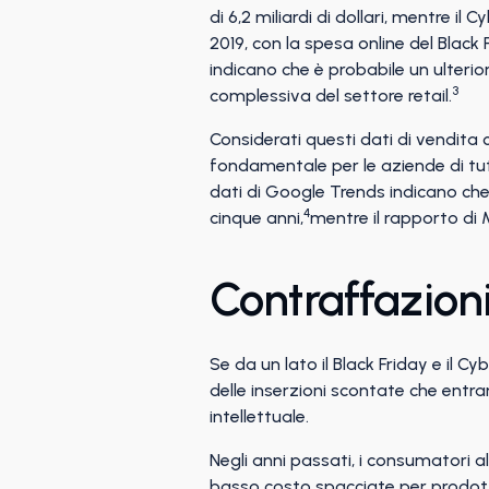
di 6,2 miliardi di dollari, mentre il 
2019, con la spesa online del Black 
indicano che è probabile un ulteri
3
complessiva del settore retail.
Considerati questi dati di vendita c
fondamentale per le aziende di tutt
dati di Google Trends indicano che l
4
cinque anni,
mentre il rapporto di
Contraffazioni
Se da un lato il Black Friday e il 
delle inserzioni scontate che entram
intellettuale.
Negli anni passati, i consumatori al
basso costo spacciate per prodotti