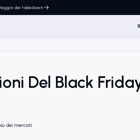
onteggio dei takedown
R
oni Del Black Friday