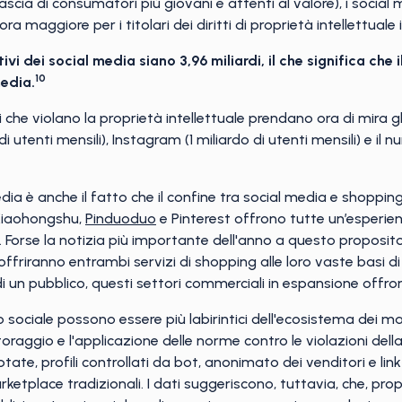
ascia di consumatori più giovani e attenti al valore), i soci
maggiore per i titolari dei diritti di proprietà intellettuale 
ivi dei social media siano 3,96 miliardi, il che significa che 
10
edia.
 che violano la proprietà intellettuale prendano ora di mira gli
i di utenti mensili), Instagram (1 miliardo di utenti mensili) e 
edia è anche il fatto che il confine tra social media e shoppi
Xiaohongshu,
Pinduoduo
e Pinterest offrono tutte un’esperie
. Forse la notizia più importante dell'anno a questo proposito 
riranno entrambi servizi di shopping alle loro vaste basi di ut
a di un pubblico, questi settori commerciali in espansione off
o sociale possono essere più labirintici dell'ecosistema dei ma
raggio e l'applicazione delle norme contro le violazioni della 
ptate, profili controllati da bot, anonimato dei venditori e li
ketplace tradizionali. I dati suggeriscono, tuttavia, che, pro