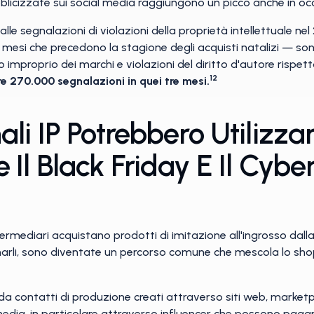
licizzate sui social media raggiungono un picco anche in occa
alle segnalazioni di violazioni della proprietà intellettuale nel
esi che precedono la stagione degli acquisti natalizi — son
o improprio dei marchi e violazioni del diritto d'autore rispet
12
e 270.000 segnalazioni in quei tre mesi.
li IP Potrebbero Utilizzar
 Il Black Friday E Il Cyb
 intermediari acquistano prodotti di imitazione all'ingrosso da
li, sono diventate un percorso comune che mescola lo shoppi
o da contatti di produzione creati attraverso siti web, marke
edia, in particolare attraverso influencer che possono pagare 