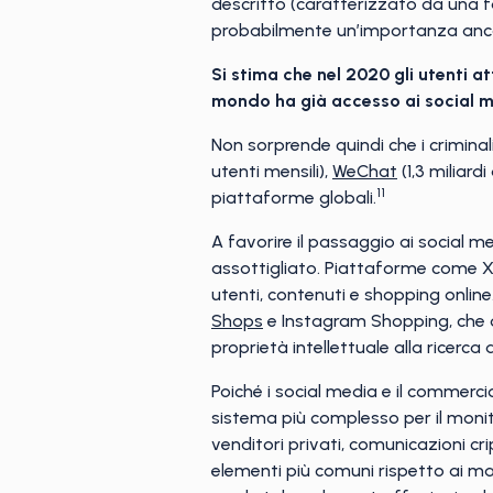
descritto (caratterizzato da una f
probabilmente un’importanza ancora 
Si stima che nel 2020 gli utenti att
mondo ha già accesso ai social m
Non sorprende quindi che i criminali
utenti mensili),
WeChat
(1,3 miliard
11
piattaforme globali.
A favorire il passaggio ai social m
assottigliato. Piattaforme come 
utenti, contenuti e shopping online
Shops
e Instagram Shopping, che off
proprietà intellettuale alla ricerc
Poiché i social media e il commerci
sistema più complesso per il monito
venditori privati, comunicazioni cri
elementi più comuni rispetto ai mar