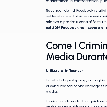
marketplace, le contraffazioni pubb
Secondo i dati di Facebook relativi 
settembre e ottobre — ovvero nei m
relative a prodotti contraffatti, us
nel 2019 Facebook ha ricevuto oltr
Come I Crimina
Media Durante
Utilizzo di influencer
Le reti di drop-shipping, in cui gli
ai consumatori senza immagazzinar
media.
I caricatori di prodotti acquistan
anche molta pubblicità sui social m