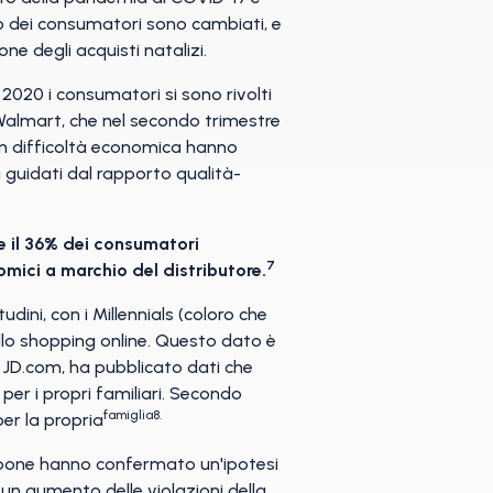
o dei consumatori sono cambiati, e
ne degli acquisti natalizi.
 2020 i consumatori si sono rivolti
almart, che nel secondo trimestre
in difficoltà economica hanno
ù guidati dal rapporto qualità-
e il 36% dei consumatori
7
omici a marchio del distributore.
ini, con i Millennials (coloro che
ello shopping online. Questo dato è
, JD.com, ha pubblicato dati che
per i propri familiari. Secondo
famiglia8.
per la propria
iappone hanno confermato un'ipotesi
un aumento delle violazioni della