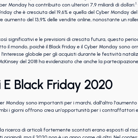
1
Cyber Monday ha contribuito con ulteriori 7,9 miliardi di dollari.
Friday che è cresciuta del 19,6% e quella del Cyber Monday del 
ore aumento del 13,9% delle vendite online, nonostante un rall
osì significativi e le previsioni di crescita futura, questo pe
o il mondo, poiché il Black Friday e il Cyber Monday sono orm
’interesse globale per gli acquisti durante le festività natali
 McKinsey del 2018 ha evidenziato che anche la partecipazio
 E Black Friday 2020
Cyber Monday sono importanti per i marchi, dall'altro l'aument
bi i giorni offrono crea un'opportunità per i contraffattori e 
la ricerca di articoli fortemente scontati erano esposti al ris
 originali, ma il 2020 non è un anno come gli altri. Nel cont