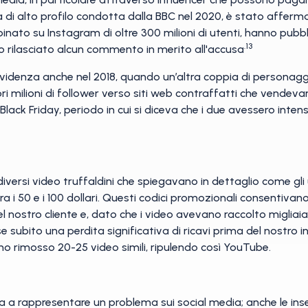
ta di alto profilo condotta dalla BBC nel 2020, è stato afferm
nato su Instagram di oltre 300 milioni di utenti, hanno pubblic
.13
no rilasciato alcun commento in merito all'accusa
videnza anche nel 2018, quando un’altra coppia di personagg
pri milioni di follower verso siti web contraffatti che vendeva
Black Friday, periodo in cui si diceva che i due avessero intens
versi video truffaldini che spiegavano in dettaglio come gli
a i 50 e i 100 dollari. Questi codici promozionali consentivano
del nostro cliente e, dato che i video avevano raccolto migliai
e subito una perdita significativa di ricavi prima del nostro i
o rimosso 20-25 video simili, ripulendo così YouTube.
ta a rappresentare un problema sui social media; anche le i