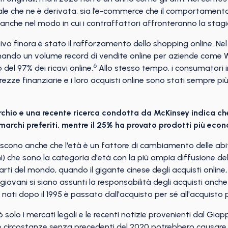
le che ne è derivata, sia l’e-commerce che il comportament
anche nel modo in cui i contraffattori affronteranno la stagio
ivo finora è stato il rafforzamento dello shopping online. Nel
ando un volume record di vendite online per aziende come W
6
del 97% dei ricavi online.
Allo stesso tempo, i consumatori 
rezze finanziarie e i loro acquisti online sono stati sempre pi
marchio e una recente ricerca condotta da McKinsey indica ch
marchi preferiti, mentre il 25% ha provato prodotti più econ
iscono anche che l'età è un fattore di cambiamento delle abitud
ni) che sono la categoria d'età con la più ampia diffusione d
rti del mondo, quando il gigante cinese degli acquisti online
vani si siano assunti la responsabilità degli acquisti anche 
i nati dopo il 1995 è passato dall'acquisto per sé all'acquisto 
solo i mercati legali e le recenti notizie provenienti dal G
le circostanze senza precedenti del 2020 potrebbero causare 