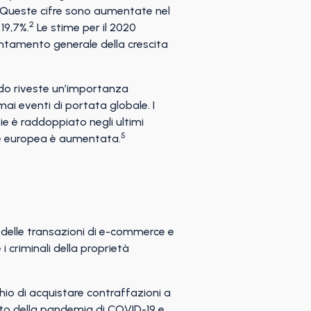
Queste cifre sono aumentate nel
2
19,7%.
Le stime per il 2020
entamento generale della crescita
riodo riveste un’importanza
ai eventi di portata globale. I
zie è raddoppiato negli ultimi
5
ne europea è aumentata.
o delle transazioni di e-commerce e
i criminali della proprietà
chio di acquistare contraffazioni a
esto della pandemia di COVID-19 e