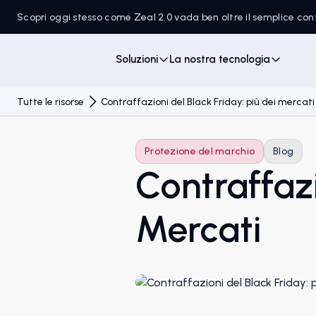
Scopri oggi stesso come Zeal 2.0 vada ben oltre il semplice c
Soluzioni
La nostra tecnologia
Tutte le risorse
Contraffazioni del Black Friday: più dei mercati
Protezione del marchio
Blog
Contraffazi
Mercati