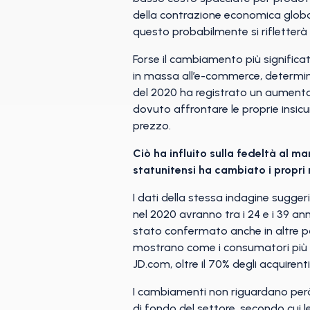
della contrazione economica globa
questo probabilmente si rifletterà 
Forse il cambiamento più significat
in massa all’e-commerce, determin
del 2020 ha registrato un aumento 
dovuto affrontare le proprie insicu
prezzo.
Ciò ha influito sulla fedeltà al 
statunitensi ha cambiato i propri 
I dati della stessa indagine sugger
nel 2020 avranno tra i 24 e i 39 an
stato confermato anche in altre pa
mostrano come i consumatori più gio
JD.com, oltre il 70% degli acquirent
I cambiamenti non riguardano però 
di fondo del settore, secondo cui 