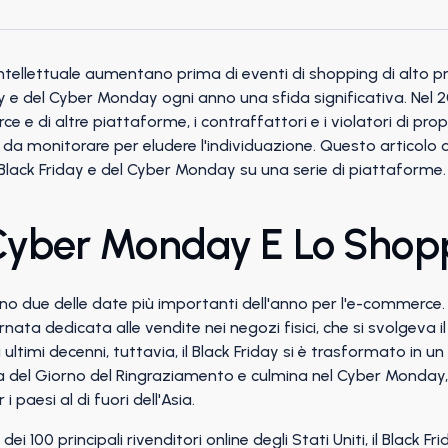
 intellettuale aumentano prima di eventi di shopping di alto pro
ay e del Cyber Monday ogni anno una sfida significativa. Nel 
e e di altre piattaforme, i contraffattori e i violatori di pro
li da monitorare per eludere l'individuazione. Questo articolo 
 Black Friday e del Cyber Monday su una serie di piattaforme.
 Cyber Monday E Lo Shop
no due delle date più importanti dell'anno per l'e-commerce. Na
nata dedicata alle vendite nei negozi fisici, che si svolgeva i
ltimi decenni, tuttavia, il Black Friday si è trasformato in 
na del Giorno del Ringraziamento e culmina nel Cyber Monday,
 paesi al di fuori dell'Asia.
i 100 principali rivenditori online degli Stati Uniti, il Black 