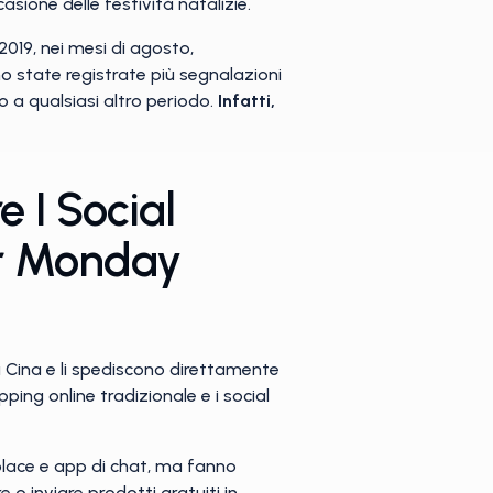
sione delle festività natalizie.
 2019, nei mesi di agosto,
o state registrate più segnalazioni
to a qualsiasi altro periodo.
Infatti,
e I Social
er Monday
lla Cina e li spediscono direttamente
ng online tradizionale e i social
tplace e app di chat, ma fanno
o inviare prodotti gratuiti in