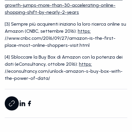
growth-jumps-more-than-30-accelerating-online-
shopping-shift-by-nearly-2-years
[3] Sempre più acquirenti iniziano la loro ricerca online su
Amazon (CNBC, settembre 2016):
https:
//www.cnbc.com/2016/09/27/amazon-is-the-first-
place-most-online-shoppers-visit.html
[4] Sbloccare la Buy Box di Amazon con la potenza dei
dati (eConsultancy, ottobre 2016):
https:
//econsultancy.com/unlock-amazon-s-buy-box-with-
the-power-of-data/