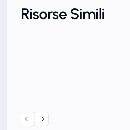
Risorse Simili
Soluzioni per i marchi
Perché i rischi legati ai marc
iniziano prima del deposito
ligenza
17 marzo 2026
 del