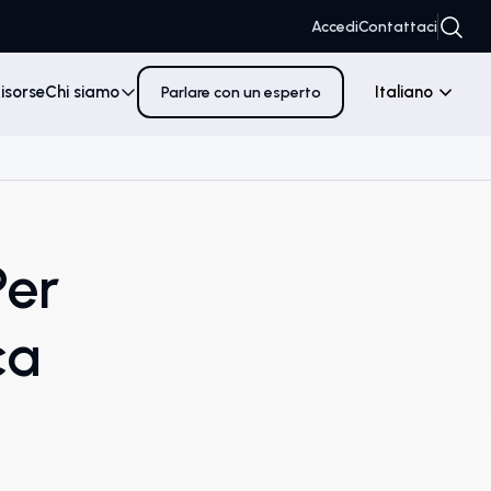
Accedi
Contattaci
isorse
Chi siamo
Italiano
Parlare con un esperto
Per
ca