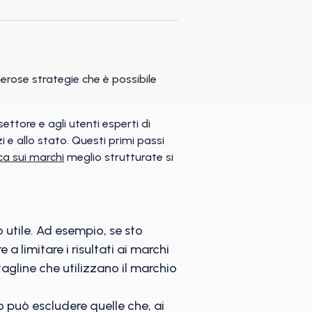
erose strategie che è possibile
ettore e agli utenti esperti di
zi e allo stato. Questi primi passi
rca sui marchi
meglio strutturate si
o utile. Ad esempio, se sto
 limitare i risultati ai marchi
agline che utilizzano il marchio
o può escludere quelle che, ai