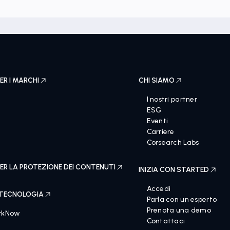
ER I MARCHI
CHI SIAMO
I nostri partner
ESG
Eventi
Carriere
e
Corsearch Labs
ER LA PROTEZIONE DEI CONTENUTI
INIZIA CON STARTED
Accedi
 TECNOLOGIA
Parla con un esperto
Prenota una demo
rkNow
Contattaci