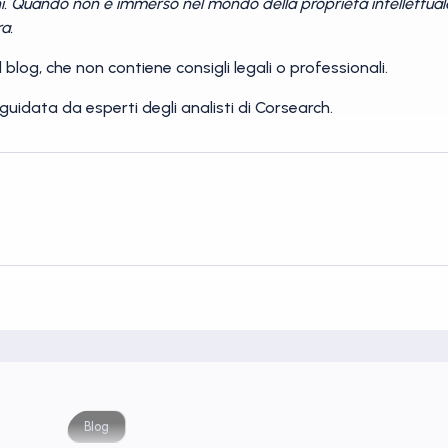
hi. Quando non è immerso nel mondo della proprietà intellettual
a.
 blog, che non contiene consigli legali o professionali.
guidata da esperti degli analisti di Corsearch.
Blog