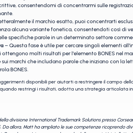
rittive, consentendomi di concentrarmi sulle registrazio
nante.
etteralmente il marchio esatto, puoi concentrarti esclusiv
a alcuna variante fonetica, consentendoti così di verifi
elle specifiche parole in un determinato settore commer
va
– Questa fase è utile per cercare singoli elementi all
si ottengono molti risultati per l'elemento BONES nel 
e sui marchi che includano parole che iniziano con la le
arola BONES.
ggerimenti disponibili per aiutarti a restringere il campo della
uando restringi i risultati, adotta una strategia articolata in
lla divisione International Trademark Solutions presso Corsearc
. Da allora, Matt ha ampliato le sue competenze ricoprendo dive