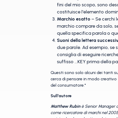
fini del mio scopo, sono desc
costituisce l'elemento domi
Marchio esatto
– Se cerchi l
marchio compare da solo, senz
quella specifica parola o qu
Suoni della lettera successi
due parole. Ad esempio, se 
consiglia di eseguire ricerch
suffisso …KEY prima della p
Questi sono solo alcuni dei tanti su
cerca di pensare in modo creativo q
del consumatore.*
Sull'autore
Matthew Rubin
è Senior Manager de
come ricercatore di marchi nel 2005