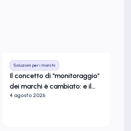
Soluzioni per i marchi
S
Il concetto di "monitoraggio"
Co
dei marchi è cambiato: e il
ma
4 agosto 2026
27
tuo flusso di lavoro?
pr
in