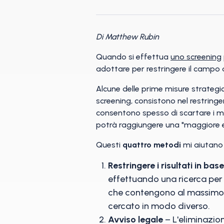
Di Matthew Rubin
Quando si effettua
uno screening
adottare per restringere il campo 
Alcune delle prime misure strategich
screening, consistono nel restringere
consentono spesso di scartare i ma
potrà raggiungere una "maggiore eff
Questi
quattro metodi
mi aiutano a
Restringere i risultati in bas
effettuando una ricerca per 
che contengono al massimo tr
cercato in modo diverso.
Avviso legale
– L'eliminazion