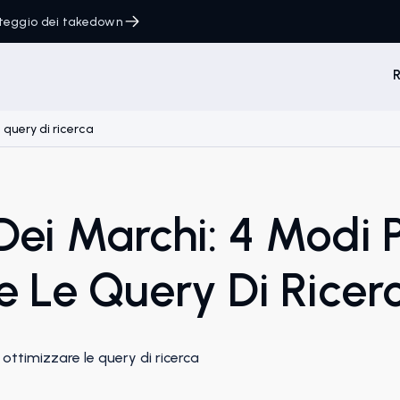
onteggio dei takedown
R
 query di ricerca
Dei Marchi: 4 Modi 
e Le Query Di Ricer