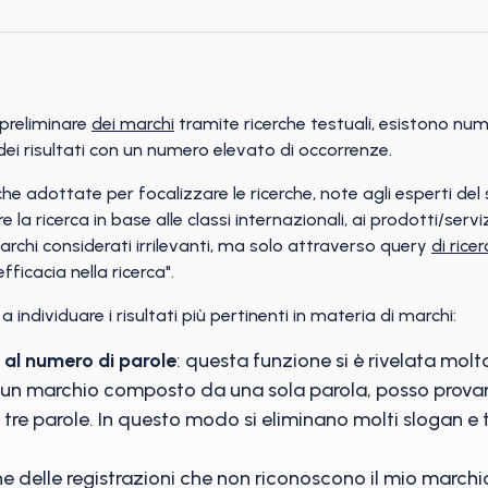
preliminare
dei marchi
tramite ricerche testuali, esistono num
dei risultati con un numero elevato di occorrenze.
e adottate per focalizzare le ricerche, note agli esperti del s
 la ricerca in base alle classi internazionali, ai prodotti/servi
rchi considerati irrilevanti, ma solo attraverso query
di rice
icacia nella ricerca".
 individuare i risultati più pertinenti in materia di marchi:
e al numero di parole
: questa funzione si è rivelata molt
un marchio composto da una sola parola, posso provare a
e parole. In questo modo si eliminano molti slogan e t
e delle registrazioni che non riconoscono il mio marchi