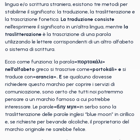
lingua e/o scrittura straniera, esistono tre metodi per
stabilirne il significato: la traduzione, la traslitterazione e
la trascrizione fonetica.
La traduzione consiste
nell’esprimere il significato in un’altra lingua, mentre
la
traslitterazione
è la trascrizione di una parola
utilizzando le lettere corrispondenti di un altro alfabeto
o sistema di scrittura.
Ecco come funziona: la parola
«πορτοκάλι»
nell’alfabeto
greco si trascrive come
«portokáli» e
si
traduce con
«arancia». E
se qualcuno dovesse
richiedere questo marchio per coprire i servizi di
comunicazione, sono certo che tutti noi potremmo
pensare a un marchio famoso a cui potrebbe
interessare. Le parole
«блу мун»
in serbo sono la
traslitterazione delle parole inglesi “blue moon” in cirillico
e, se richieste per bevande alcoliche, il proprietario del
marchio originale ne sarebbe felice.