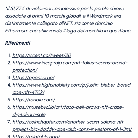
*Il 51,77% di violazioni complessive per le parole chiave
associate ai primi 10 marchi globali, e il Wordmark era
distintamente collegato all'NFT, sia come dominio
Ethermum che utilizzando il logo del marchio in questione.
Riferimenti
https://v.cent.co/tweet/20
https://www.incoproip.com/nft-fakes-scams-brand-
protection/
https://opensea.io/
https://www.highsnobiety.com/p/justin-bieber-bored-
ape-nft-470k/
https://rarible.com/
https://musebycl.io/art/taco-bell-draws-nft-craze-
digital-art-sale
https://coinchapter.com/another-scam-solana-nft-
project-big-daddy-ape-club-cons-investors-of-1-3m/
https://mintable.app/