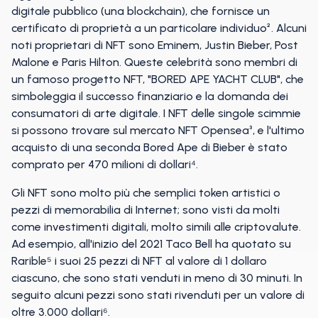
digitale pubblico (una blockchain), che fornisce un
certificato di proprietà a un particolare individuo². Alcuni
noti proprietari di NFT sono Eminem, Justin Bieber, Post
Malone e Paris Hilton. Queste celebrità sono membri di
un famoso progetto NFT, "BORED APE YACHT CLUB", che
simboleggia il successo finanziario e la domanda dei
consumatori di arte digitale. I NFT delle singole scimmie
si possono trovare sul mercato NFT Opensea³, e l'ultimo
acquisto di una seconda Bored Ape di Bieber è stato
comprato per 470 milioni di dollari⁴.
Gli NFT sono molto più che semplici token artistici o
pezzi di memorabilia di Internet; sono visti da molti
come investimenti digitali, molto simili alle criptovalute.
Ad esempio, all'inizio del 2021 Taco Bell ha quotato su
Rarible⁵ i suoi 25 pezzi di NFT al valore di 1 dollaro
ciascuno, che sono stati venduti in meno di 30 minuti. In
seguito alcuni pezzi sono stati rivenduti per un valore di
oltre 3.000 dollari⁶.