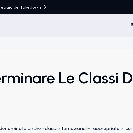
onteggio dei takedown
R
minare Le Classi Di
ta denominate anche «classi internazionali») appropriate in cui c