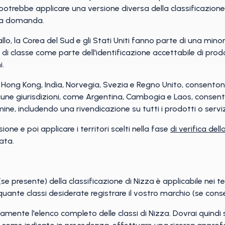
otrebbe applicare una versione diversa della classificazione 
ella domanda.
llo, la Corea del Sud e gli Stati Uniti fanno parte di una mino
di classe come parte dell'identificazione accettabile di prod
i.
a, Hong Kong, India, Norvegia, Svezia e Regno Unito, consentono
alcune giurisdizioni, come Argentina, Cambogia e Laos, consent
ine, includendo una rivendicazione su tutti i prodotti o serviz
ne e poi applicare i territori scelti nella fase
di verifica del
zata.
se presente) della classificazione di Nizza è applicabile nei te
 quante classi desiderate registrare il vostro marchio (se conse
mente l'elenco completo delle classi di Nizza. Dovrai quindi st