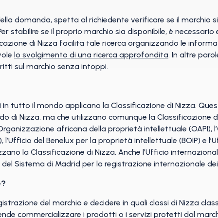
la domanda, spetta al richiedente verificare se il marchio sia
er stabilire se il proprio marchio sia disponibile, è necessari
azione di Nizza facilita tale ricerca organizzando le informazi
vole
lo svolgimento di una ricerca approfondita
. In altre paro
iritti sul marchio senza intoppi.
i in tutto il mondo applicano la Classificazione di Nizza. Qu
do di Nizza, ma che utilizzano comunque la Classificazione di
’Organizzazione africana della proprietà intellettuale (OAPI),
, l’Ufficio del Benelux per la proprietà intellettuale (BOIP) e l’
lizzano la Classificazione di Nizza. Anche l’Ufficio internaziona
 del Sistema di Madrid per la registrazione internazionale dei
e?
istrazione del marchio e decidere in quali classi di Nizza clas
 intende commercializzare i prodotti o i servizi protetti dal ma