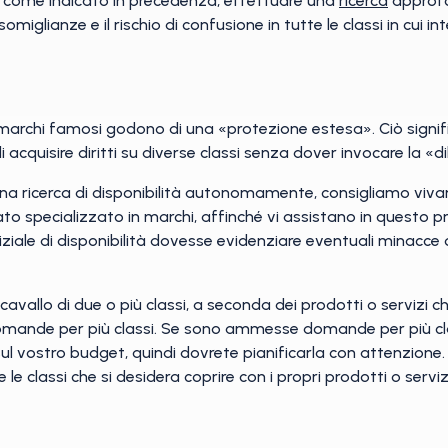
 e, come indicato in precedenza, effettuare una
ricerca
approf
somiglianze e il rischio di confusione in tutte le classi in cui
rchi famosi godono di una «protezione estesa». Ciò significa, i
acquisire diritti su diverse classi senza dover invocare la «di
na ricerca di disponibilità autonomamente, consigliamo vivame
to specializzato in marchi, affinché vi assistano in questo 
iniziale di disponibilità dovesse evidenziare eventuali minacce o
avallo di due o più classi, a seconda dei prodotti o servizi ch
mande per più classi. Se sono ammesse domande per più clas
ul vostro budget, quindi dovrete pianificarla con attenzione.
 classi che si desidera coprire con i propri prodotti o servizi