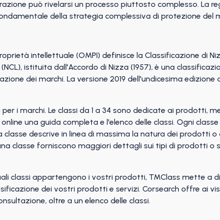
ione può rivelarsi un processo piuttosto complesso. La regi
fondamentale della strategia complessiva di protezione del 
prietà intellettuale (OMPI) definisce la Classificazione di N
(NCL), istituita dall'Accordo di Nizza (1957), è una classificaz
trazione dei marchi. La versione 2019 dell'undicesima edizione de
a per i marchi. Le classi da 1 a 34 sono dedicate ai prodotti, 
 online una guida completa e l'elenco delle classi. Ogni classe 
una classe descrive in linea di massima la natura dei prodotti o 
una classe forniscono maggiori dettagli sui tipi di prodotti o 
uali classi appartengono i vostri prodotti, TMClass mette a 
assificazione dei vostri prodotti e servizi. Corsearch offre ai v
sultazione, oltre a un elenco delle classi.