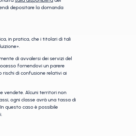
ondita
sulla disponibilità
del
 intendi depositare la domanda
n pratica, che i titolari di tali
luizione».
nte di avvalersi dei servizi del
processo fornendovi un parere
 rischi di confusione relativi ai
e vendete. Alcuni territori non
si, ogni classe avrà una tassa di
 In questo caso è possibile
.