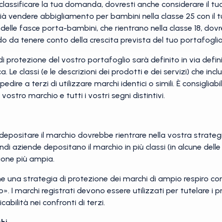
za classificare la tua domanda, dovresti anche considerare il t
à vendere abbigliamento per bambini nella classe 25 con il t
delle fasce porta-bambini, che rientrano nella classe 18, dov
o da tenere conto della crescita prevista del tuo portafoglio
 di protezione del vostro portafoglio sarà definito in via defi
ca. Le classi (e le descrizioni dei prodotti e dei servizi) che 
mpedire a terzi di utilizzare marchi identici o simili. È consigl
vostro marchio e tutti i vostri segni distintivi.
ui depositare il marchio dovrebbe rientrare nella vostra strate
i aziende depositano il marchio in più classi (in alcune delle
zione più ampia.
e una strategia di protezione dei marchi di ampio respiro com
 I marchi registrati devono essere utilizzati per tutelare i pro
abilità nei confronti di terzi.