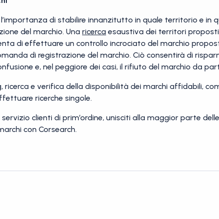
hi
l’importanza di stabilire innanzitutto in quale territorio e in q
zione del marchio. Una
ricerca
esaustiva dei territori propost
enta di effettuare un controllo incrociato del marchio proposto 
omanda di registrazione del marchio. Ciò consentirà di rispa
confusione e, nel peggiore dei casi, il rifiuto del marchio da par
 ricerca e verifica della disponibilità dei marchi affidabili, com
effettuare ricerche singole.
servizio clienti di prim’ordine, unisciti alla maggior parte del
 marchi con Corsearch.