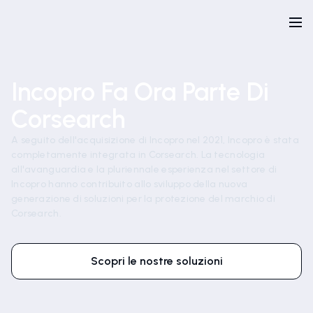
Incopro Fa Ora Parte Di
Corsearch
A seguito dell'acquisizione di Incopro nel 2021, Incopro è stata
completamente integrata in Corsearch. La tecnologia
all'avanguardia e la pluriennale esperienza nel settore di
Incopro hanno contribuito allo sviluppo della nuova
generazione di soluzioni per la protezione del marchio di
Corsearch.
Scopri le nostre soluzioni