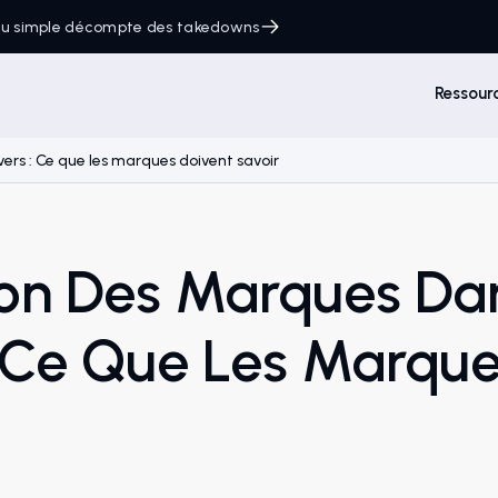
 du simple décompte des takedowns
Ressour
ers : Ce que les marques doivent savoir
ion Des Marques Da
 Ce Que Les Marque