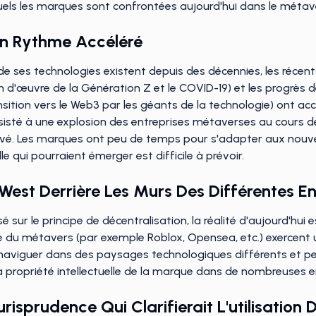
uels les marques sont confrontées aujourd'hui dans le métave
Un Rythme Accéléré
 de ses technologies existent depuis des décennies, les réce
 d'œuvre de la Génération Z et le COVID-19) et les progrès d
ansition vers le Web3 par les géants de la technologie) ont ac
isté à une explosion des entreprises métaverses au cours des
rvé. Les marques ont peu de temps pour s'adapter aux nouvell
e qui pourraient émerger est difficile à prévoir.
West Derrière Les Murs Des Différentes En
é sur le principe de décentralisation, la réalité d'aujourd'hui
e du métavers (par exemple Roblox, Opensea, etc.) exercent un 
aviguer dans des paysages technologiques différents et peuv
e la propriété intellectuelle de la marque dans de nombreuses e
isprudence Qui Clarifierait L'utilisation 