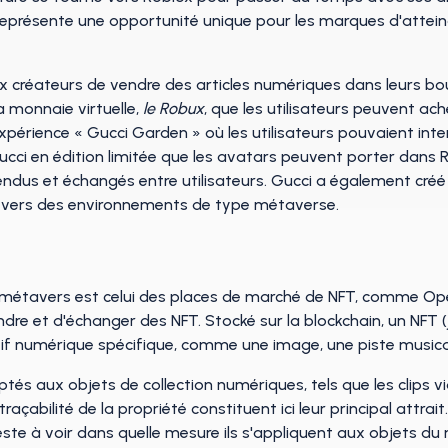
représente une opportunité unique pour les marques d'atteind
créateurs de vendre des articles numériques dans leurs bout
 monnaie virtuelle,
le Robux
, que les utilisateurs peuvent ache
xpérience « Gucci Garden » où les utilisateurs pouvaient in
cci en édition limitée que les avatars peuvent porter dans Ro
endus et échangés entre utilisateurs. Gucci a également cré
ce vers des environnements de type métaverse.
étavers est celui des places de marché de NFT, comme Opens
dre et d'échanger des NFT. Stocké sur la blockchain, un NFT (
tif numérique spécifique, comme une image, une piste musical
tés aux objets de collection numériques, tels que les clips 
a traçabilité de la propriété constituent ici leur principal attr
este à voir dans quelle mesure ils s'appliquent aux objets du