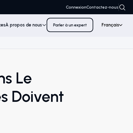
Connexion
Contactez-nous
ces
À propos de nous
Français
Parler à un expert
ns Le
s Doivent