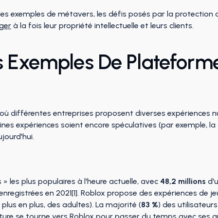
des exemples de métavers, les défis posés par la protectio
ger
à la fois leur propriété intellectuelle et leurs clients.
s Exemples De Plateform
où différentes entreprises proposent diverses expériences n
ines expériences soient encore spéculatives (par exemple, la 
jourd'hui.
» les plus populaires à l'heure actuelle, avec
48,2 millions
d'u
 enregistrées en 2021[1]. Roblox propose des expériences de j
plus en plus, des adultes). La majorité (
83 %
) des utilisateur
uture se tourne vers Roblox pour passer du temps avec ses a