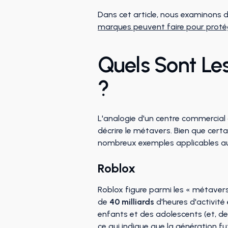
Dans cet article, nous examinons 
marques peuvent faire pour proté
Quels Sont Le
?
L'analogie d'un centre commercial 
décrire le métavers. Bien que certa
nombreux exemples applicables au
Roblox
Roblox figure parmi les « métavers 
de
40 milliards
d'heures d'activité
enfants et des adolescents (et, de 
ce qui indique que la génération f