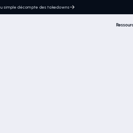
 du simple décompte des takedowns
Ressour