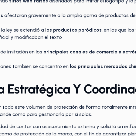
ando
sitios web falsos
diseñados para imitar el logotipo y la 
as
afectaron gravemente a la amplia gama de productos de
 la ley se extendió a
los productos paródicos
, en los que l
icial y modificaban el texto
de imitación en los
principales canales de comercio electró
cciones también se concentró en
los principales mercados ch
a Estratégica Y Coordin
r todo este volumen de protección de forma totalmente inte
ande como para gestionarla por sí solas.
sidad de contar con asesoramiento externo y solicitó un enfo
como de protección de la marca, con el fin de garantizar pl