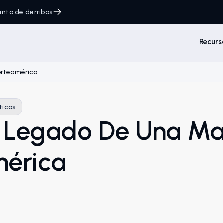
ento de derribos
Recurs
Norteamérica
ticos
l Legado De Una Ma
mérica