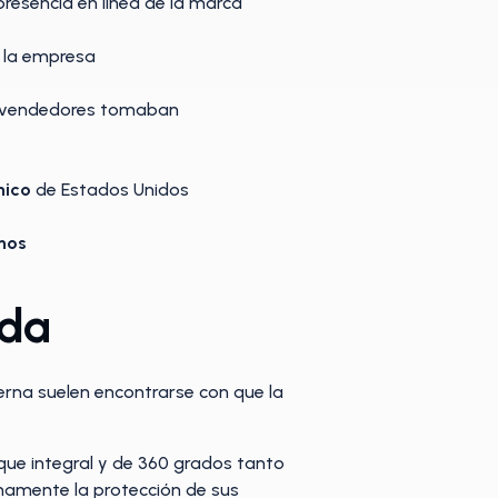
presencia en línea de la marca
 la empresa
os vendedores tomaban
nico
de Estados Unidos
inos
ada
rna suelen encontrarse con que la
que integral y de 360 grados tanto
enamente la protección de sus