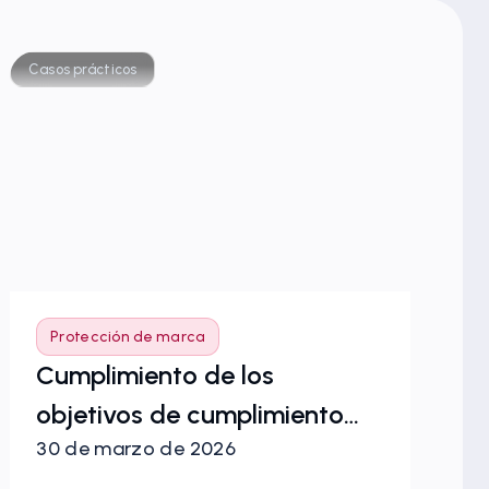
Casos prácticos
Caso
Protección de marca
P
Cumplimiento de los
Am
objetivos de cumplimiento
de
30 de marzo de 2026
20
normativo y limpieza de la
pa