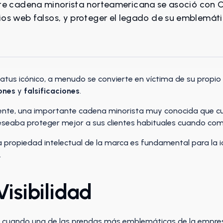
 cadena minorista norteamericana se asoció con Co
sitios web falsos, y proteger el legado de su emblemá
us icónico, a menudo se convierte en víctima de su propio é
ones
y
falsificaciones
.
cliente, una importante cadena minorista muy conocida que 
seaba proteger mejor a sus clientes habituales cuando comp
a propiedad intelectual de la marca es fundamental para la id
.
Visibilidad
cuando una de las prendas más emblemáticas de la empresa