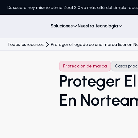
Descubre hoy mismo cómo Zeal 2.0 va más allá del simple recu
Soluciones
Nuestra tecnología
Todos los recursos
Proteger el legado de una marca líder en 
Protección de marca
Casos prác
Proteger E
En Nortea