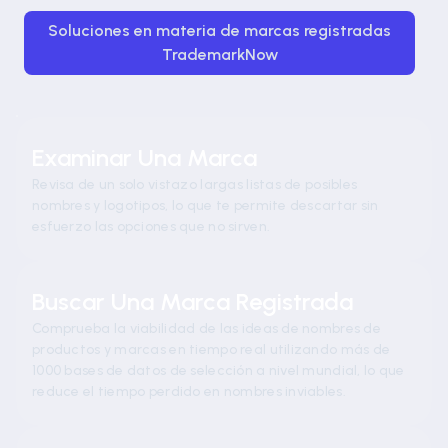
Soluciones en materia de marcas registradas
P
TrademarkNow
Examinar Una Marca
Revisa de un solo vistazo largas listas de posibles
nombres y logotipos, lo que te permite descartar sin
esfuerzo las opciones que no sirven.
Buscar Una Marca Registrada
Comprueba la viabilidad de las ideas de nombres de
productos y marcas en tiempo real utilizando más de
1000 bases de datos de selección a nivel mundial, lo que
reduce el tiempo perdido en nombres inviables.