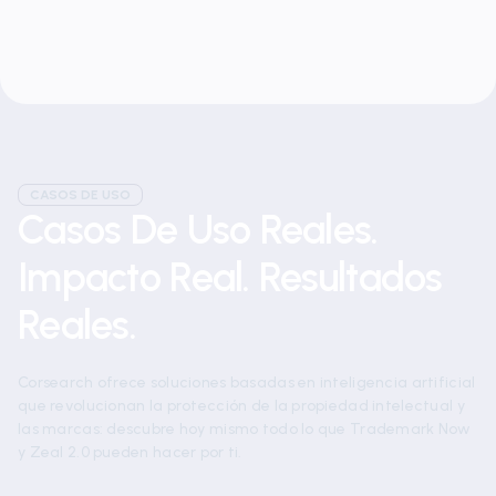
CASOS DE USO
Casos De Uso Reales.
Impacto Real. Resultados
Reales.
Corsearch ofrece soluciones basadas en inteligencia artificial
que revolucionan la protección de la propiedad intelectual y
las marcas: descubre hoy mismo todo lo que Trademark Now
y Zeal 2.0 pueden hacer por ti.