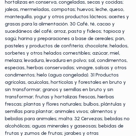
hortalizas en conserva, congeladas, secas y cocidas;
jaleas, mermeladas, compotas; huevos; leche, queso,
mantequilla, yogur y otros productos lácteos; aceites y
grasas para la alimentación. 30 Café, té, cacao y
sucedáneos del café; arroz, pasta y fideos; tapioca y
sagú; harina y preparaciones a base de cereales; pan,
pasteles y productos de confitería; chocolate; helados,
sorbetes y otros helados comestibles; azúcar, miel,
melaza; levadura, levadura en polvo; sal, condimentos,
especias, hierbas conservadas; vinagre, salsas y otros
condimentos; hielo (agua congelada). 31 Productos
agrícolas, acuícolas, hortícolas y forestales en bruto y
sin transformar; granos y semillas en bruto y sin
transformar; frutas y hortalizas frescas, hierbas
frescas; plantas y flores naturales; bulbos, plántulas y
semillas para plantar; animales vivos; alimentos y
bebidas para animales; malta. 32 Cervezas; bebidas no
alcohólicas; aguas minerales y gaseosas; bebidas de
frutas y zumos de frutas; jarabes y otras