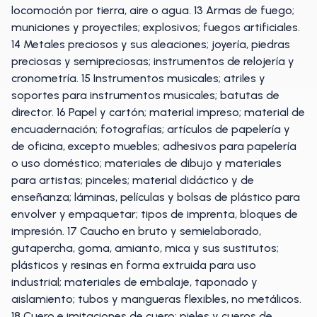
locomoción por tierra, aire o agua. 13 Armas de fuego;
municiones y proyectiles; explosivos; fuegos artificiales.
14 Metales preciosos y sus aleaciones; joyería, piedras
preciosas y semipreciosas; instrumentos de relojería y
cronometría. 15 Instrumentos musicales; atriles y
soportes para instrumentos musicales; batutas de
director. 16 Papel y cartón; material impreso; material de
encuadernación; fotografías; artículos de papelería y
de oficina, excepto muebles; adhesivos para papelería
o uso doméstico; materiales de dibujo y materiales
para artistas; pinceles; material didáctico y de
enseñanza; láminas, películas y bolsas de plástico para
envolver y empaquetar; tipos de imprenta, bloques de
impresión. 17 Caucho en bruto y semielaborado,
gutapercha, goma, amianto, mica y sus sustitutos;
plásticos y resinas en forma extruida para uso
industrial; materiales de embalaje, taponado y
aislamiento; tubos y mangueras flexibles, no metálicos.
18 Cuero e imitaciones de cuero; pieles y cueros de