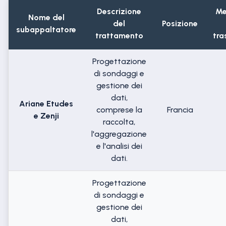
Descrizione
Me
Nome del
del
Posizione
subappaltatore
trattamento
tra
Progettazione
di sondaggi e
gestione dei
dati,
Ariane Etudes
comprese la
Francia
e Zenji
raccolta,
l'aggregazione
e l'analisi dei
dati.
Progettazione
di sondaggi e
gestione dei
dati,