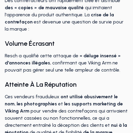
Des contrefacteurs ont rapidement créé et distribué
des « copies » de mauvaise qualité
qui imitaient
l'apparence du produit authentique. La
crise de la
contrefaçon
est devenue une question de survie pour
la marque :
Volume Écrasant
Resch a qualifié cette attaque de
« déluge insensé »
d'annonces illégales
, confirmant que Viking Arm ne
pouvait pas gérer seul une telle ampleur de contrôle.
Atteinte À La Réputation
Ces vendeurs frauduleux
ont utilisé abusivement le
nom
,
les photographies
et
les supports marketing
de
Viking Arm
pour vendre des contrefaçons qui arrivaient
souvent cassées ou non fonctionnelles, ce qui a
directement entraîné la déception des clients et
nui à la
réputation
de qualité et de fiabilité
de la marque
.