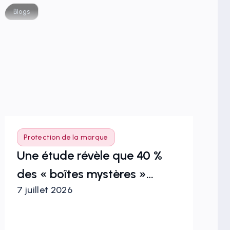
Blogs
Blog
Protection de la marque
P
Une étude révèle que 40 %
Sy
des « boîtes mystères »
de
7 juillet 2026
1er
contenant des maillots de
mo
football sont des
contrefaçons