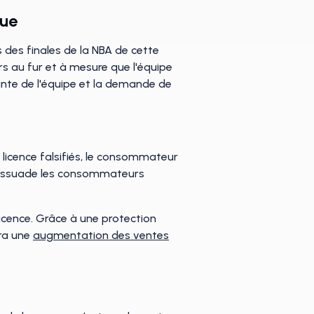
que
des finales de la NBA de cette
rs au fur et à mesure que l'équipe
sante de l'équipe et la demande de
licence falsifiés, le consommateur
et dissuade les consommateurs
 licence. Grâce à une protection
era une
augmentation des ventes