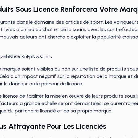
oduits Sous Licence Renforcera Votre Mar
rante dans le domaine des articles de sport. Les vainqueurs 
 livrés à un jeu du chat et de la souris avec les contrefacteu
s mauvais acteurs ont cherché à exploiter la popularité crois
h?v=bNhGcKnFpNw&t=1s
arque soient visibles ou non sur une liste de produits sous 
nal. Cela a un impact négatif sur la réputation de la marque 
 le donneur ou le preneur de licence.
de licence de faciliter la mise en œuvre de leurs produits sous
facteurs à grande échelle seront démantelés, ce qui entraîn
que du partenaire licencié et de sa propre marque.
us Attrayante Pour Les Licenciés