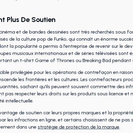
t Plus De Soutien
cinéma et de bandes dessinées sont très recherchés sous form
sés de la culture pop de Funko, qui connaît un énorme succè
ont la popularité a permis à l'entreprise de revenir sur le de
oupes musicaux internationaux et de séries télévisées sont ég
portant un t-shirt Game of Thrones ou Breaking Bad pendant
 cible privilégiée pour les opérations de contrefaçon en rai
nscende les frontières et les cultures. Les contrefacteurs pro
uantités, sachant qu'ils peuvent souvent commettre des infra
 pas respecter leurs droits sur les produits sous licence et 
é intellectuelle.
vantage de soutien car leurs propres marques et la propriété i
par les infractions en ligne, et certains choisissent de ne pa
tivement dans une
stratégie de protection de la marque
.