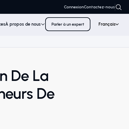
Connexion
Contactez-nous
ces
À propos de nous
Français
Parler à un expert
n De La
neurs De