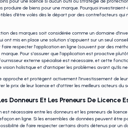
ins pour une licence si aucun outil ou stratégie de protectio
produire de biens pour une marque. Pourquoi investiraient-ils
eptibles d'être volés dès le départ par des contrefacteurs qu
ection des marques soit considérée comme un domaine d'inve
i ont mis en place une solution s'appuient sur un seul conseil
et faire respecter l'application en ligne (souvent par des méth
 marque. Pour s'assurer que l'application est proactive plutô
ournisseur externe spécialisé est nécessaire, et cette fonct
ision holistique et d'anticiper les problèmes avant qu'ils ne
approche et protègent activement l'investissement de leurs l
 le prix de leur licence et d'attirer les meilleurs acteurs du s
Les Donneurs Et Les Preneurs De Licence Es
 est nécessaire entre les donneurs et les preneurs de licence 
refaçon en ligne. Si les ensembles de données peuvent être pa
possibilité de faire respecter certains droits détenus par un d