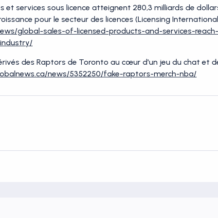
s et services sous licence atteignent 280,3 milliards de doll
ssance pour le secteur des licences (Licensing International,
/news/global-sales-of-licensed-products-and-services-reach-u
industry/
érivés des Raptors de Toronto au cœur d'un jeu du chat et de 
globalnews.ca/news/5352250/fake-raptors-merch-nba/