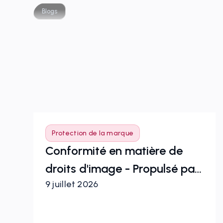
Blogs
Protection de la marque
n
Conformité en matière de
droits d'image - Propulsé par
9 juillet 2026
Zeal 2.0