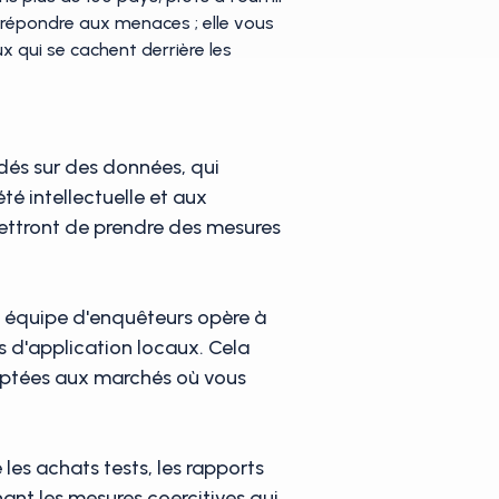
 répondre aux menaces ; elle vous
ux qui se cachent derrière les
ndés sur des données, qui
é intellectuelle et aux
mettront de prendre des mesures
re équipe d'enquêteurs opère à
s d'application locaux. Cela
daptées aux marchés où vous
 les achats tests, les rapports
nant les mesures coercitives qui