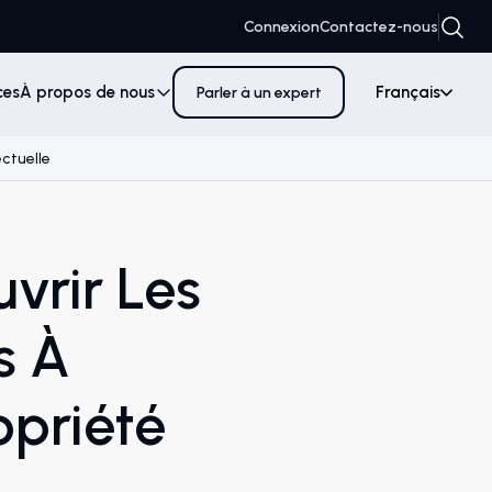
Connexion
Contactez-nous
ces
À propos de nous
Français
Parler à un expert
ectuelle
vrir Les
s À
opriété