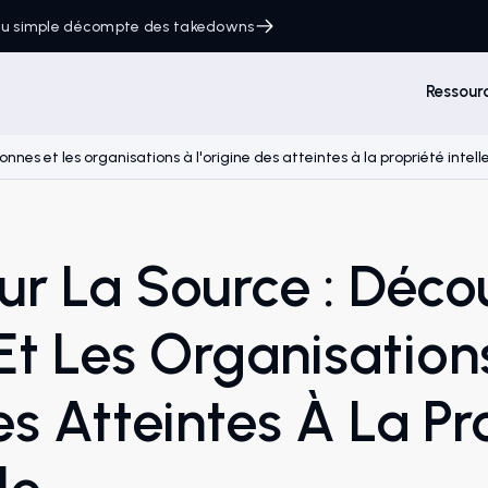
 du simple décompte des takedowns
Ressour
onnes et les organisations à l'origine des atteintes à la propriété intell
ur La Source : Décou
Et Les Organisation
es Atteintes À La Pr