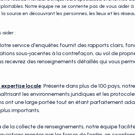
ploitables. Notre équipe ne se contente pas de vous aider à
à la source en découvrant les personnes, les lieux et les résea
aider :
Notre service d'enquêtes fournit des rapports clairs, fo
ions sous-jacentes à la contrefaçon, au vol de propriét
ous recevrez des renseignements détaillés qui vous per
expertise locale
: Présente dans plus de 100 pays, not
aîtrisant les environnements juridiques et les protocole
ons ont une large portée tout en étant parfaitement a
 plus importants.
 de la collecte de renseignements, notre équipe facilite
rquisitions menées par les forces de l'ordre, en coordon