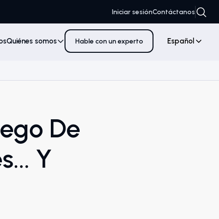
Iniciar sesión
Contáctanos
os
Quiénes somos
Español
Hable con un experto
uego De
s... Y