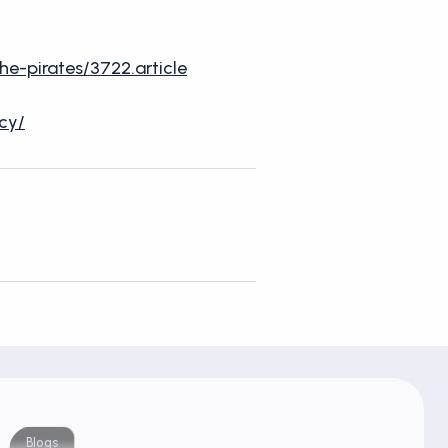
-pirates/3722.article
cy/
Blogs
Blog