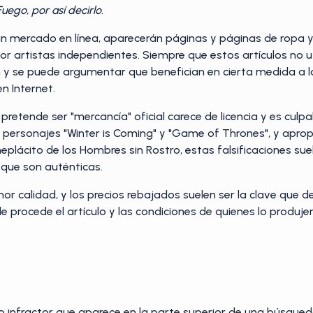
uego, por así decirlo.
un mercado en línea, aparecerán páginas y páginas de ropa y o
r artistas independientes. Siempre que estos artículos no ut
 y se puede argumentar que benefician en cierta medida a los
en Internet.
pretende ser "mercancía" oficial carece de licencia y es culp
de personajes "Winter is Coming" y "Game of Thrones", y aprop
beneplácito de los Hombres sin Rostro, estas falsificaciones 
 que son auténticas.
or calidad, y los precios rebajados suelen ser la clave que 
procede el artículo y las condiciones de quienes lo produjer
 infractor que aparece en la parte superior de una búsqueda