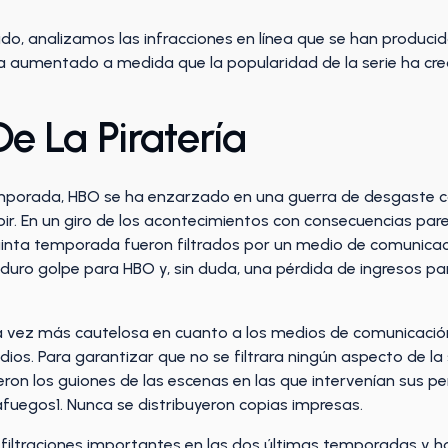
do, analizamos las infracciones en línea que se han produci
 aumentado a medida que la popularidad de la serie ha cre
 La Piratería
mporada, HBO se ha enzarzado en una guerra de desgaste con 
r. En un giro de los acontecimientos con consecuencias parec
uinta temporada fueron filtrados por un medio de comunicaci
 duro golpe para HBO y, sin duda, una pérdida de ingresos pa
 vez más cautelosa en cuanto a los medios de comunicación
odios. Para garantizar que no se filtrara ningún aspecto de l
eron los guiones de las escenas en las que intervenían sus p
afuegos1. Nunca se distribuyeron copias impresas.
filtraciones importantes en las dos últimas temporadas y