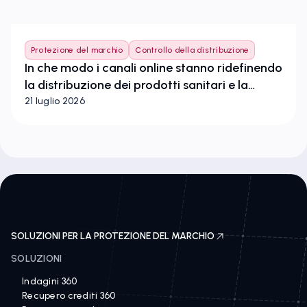
Protezione del marchio
Controllo della distribuzione
In che modo i canali online stanno ridefinendo
la distribuzione dei prodotti sanitari e la
tutela dei marchi nell’Unione europea
21 luglio 2026
SOLUZIONI PER LA PROTEZIONE DEL MARCHIO
SOLUZIONI
Indagini 360
Recupero crediti 360