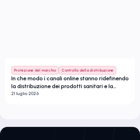
Protezione del marchio
Controllo della distribuzione
In che modo i canali online stanno ridefinendo
la distribuzione dei prodotti sanitari e la
tutela dei marchi nell’Unione europea
21 luglio 2026