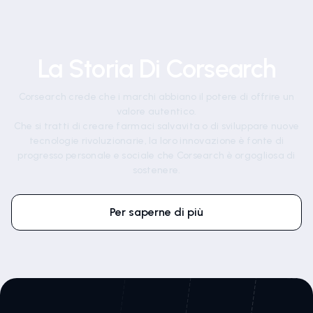
La Storia Di Corsearch
Corsearch crede che i marchi abbiano il potere di offrire un
valore autentico.
Che si tratti di creare farmaci salvavita o di sviluppare nuove
tecnologie rivoluzionarie, la loro innovazione è fonte di
progresso personale e sociale che Corsearch è orgogliosa di
sostenere.
Per saperne di più