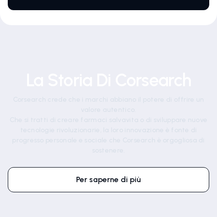
La Storia Di Corsearch
Corsearch crede che i marchi abbiano il potere di offrire un
valore autentico.
Che si tratti di creare farmaci salvavita o di sviluppare nuove
tecnologie rivoluzionarie, la loro innovazione è fonte di
progresso personale e sociale che Corsearch è orgogliosa di
sostenere.
Per saperne di più