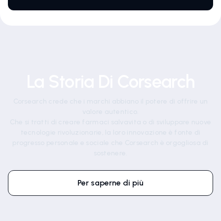
La Storia Di Corsearch
Corsearch crede che i marchi abbiano il potere di offrire un
valore autentico.
Che si tratti di creare farmaci salvavita o di sviluppare nuove
tecnologie rivoluzionarie, la loro innovazione è fonte di
progresso personale e sociale che Corsearch è orgogliosa di
sostenere.
Per saperne di più