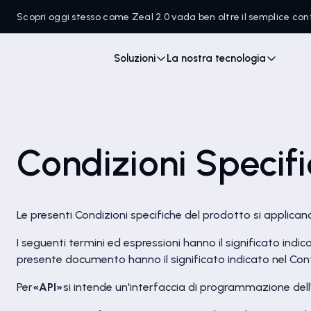
Scopri oggi stesso come Zeal 2.0 vada ben oltre il semplice c
Soluzioni
La nostra tecnologia
Condizioni Specif
Le presenti Condizioni specifiche del prodotto si applicano
I seguenti termini ed espressioni hanno il significato indica
presente documento hanno il significato indicato nel Con
Per
«API»
si intende un'interfaccia di programmazione del