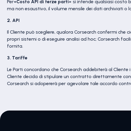
Per
«Costo API di terze parti»
si intende qualsiasi costo ba
ma non esaustivo, il volume mensile dei dati archiviati o la
2. API
Il Cliente può scegliere, qualora Corsearch confermi che ciò
propri sistemi o di eseguire analisi ad hoc; Corsearch facil
fornita.
3. Tariffe
Le Parti concordano che Corsearch addebiterà al Cliente i co
Cliente decida di stipulare un contratto direttamente con il 
Corsearch si adopererà per agevolare tale accordo contrattua