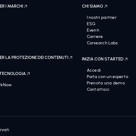
ER I MARCHI
CHI SIAMO
I nostri partner
ESG
Eventi
Carriere
e
Corsearch Labs
ER LA PROTEZIONE DEI CONTENUTI
INIZIA CON STARTED
Accedi
 TECNOLOGIA
Parla con un esperto
Prenota una demo
rkNow
Contattaci
rvati