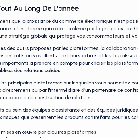
Tout Au Long De L'année
t que la croissance du commerce électronique n'est pas is
ndance à long terme qui a été accélérée par la grippe aviair
ne stratégie globale qui protège vos consommateurs et vos 
es des outils proposés par les plateformes, la collaboration av
es endroits où vos clients font leurs achats et les fournisseu
es importants à prendre en compte pour choisir les platefor
blirez des relations solides.
les principales plateformes sur lesquelles vous souhaitez co
 directement ou par l'intermédiaire d'un partenaire de confi
re exercice de construction de relations :
ents au sein des équipes d'assistance et des équipes juridiqu
ux risques que présentent les produits contrefaits pour les 
 mises en œuvre par d'autres plateformes