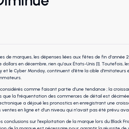
Diminue
res de marques, les dépenses liées aux fêtes de fin d'année
e dollars en décembre, rien qu'aux États-Unis [1]. Toutefois,
day et le Cyber Monday, continuent d'être la cible d'imitateurs
ommateurs.
e considérés comme faisant partie d'une tendance ; la crois
s que la fréquentation des commerces de détail est décimée 
ectronique a déjoué les pronostics en enregistrant une crois
s ventes en ligne et d'un niveau qui n'avait pas été prévu av
os conclusions sur l'exploitation de la marque lors du Black F
on de la marque est nécessaire pour garantir la réussite de 