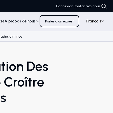
Connexion
Contactez-nous
ces
À propos de nous
Français
Parler à un expert
gasins diminue
ation Des
 Croître
es