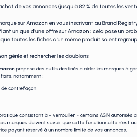
d'achat de vos annonces (jusqu'à 82 % de toutes les ven
rque sur Amazon en vous inscrivant au Brand Registry e
entifiant unique d'une offre sur Amazon ; cela pose un pr
ue toutes les fiches d'un même produit soient regrou
 non gérés et rechercher les doublons
Amazon
propose des outils destinés à aider les marques à gér
refaits, notamment :
N de contrefaçon
ratique consistant à « verrouiller » certains ASIN autorisés af
. Les marques doivent savoir que cette fonctionnalité n'est a
ervice payant réservé à un nombre limité de vos annonces.