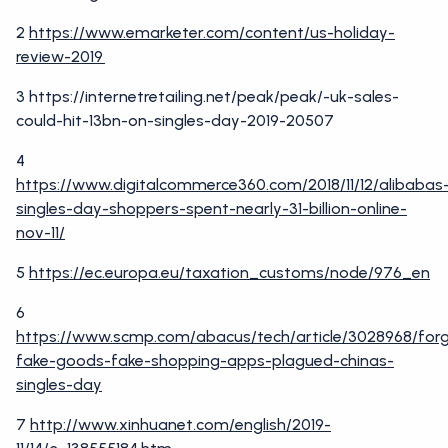
2
https://www.emarketer.com/content/us-holiday-
review-2019
3 https://internetretailing.net/peak/peak/-uk-sales-
could-hit-13bn-on-singles-day-2019-20507
4
https://www.digitalcommerce360.com/2018/11/12/alibabas
singles-day-shoppers-spent-nearly-31-billion-online-
nov-11/
5
https://ec.europa.eu/taxation_customs/node/976_en
6
https://www.scmp.com/abacus/tech/article/3028968/for
fake-goods-fake-shopping-apps-plagued-chinas-
singles-day
7
http://www.xinhuanet.com/english/2019-