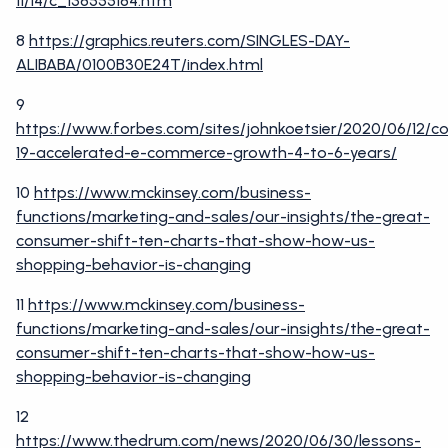
11/14/c_138555184.htm
8
https://graphics.reuters.com/SINGLES-DAY-
ALIBABA/0100B30E24T/index.html
9
https://www.forbes.com/sites/johnkoetsier/2020/06/12/co
19-accelerated-e-commerce-growth-4-to-6-years/
10
https://www.mckinsey.com/business-
functions/marketing-and-sales/our-insights/the-great-
consumer-shift-ten-charts-that-show-how-us-
shopping-behavior-is-changing
11
https://www.mckinsey.com/business-
functions/marketing-and-sales/our-insights/the-great-
consumer-shift-ten-charts-that-show-how-us-
shopping-behavior-is-changing
12
https://www.thedrum.com/news/2020/06/30/lessons-