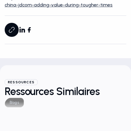
china-jdcom-adding-value-during-tougher-times
RESSOURCES
Ressources Similaires
Blogs