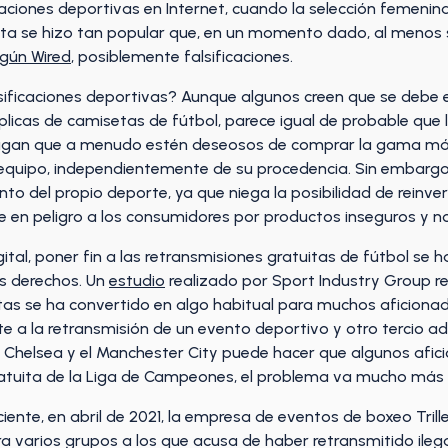
aciones deportivas en Internet, cuando la selección femenin
eta se hizo tan popular que, en un momento dado, al menos s
gún Wired
, posiblemente falsificaciones.
sificaciones deportivas? Aunque algunos creen que se debe e
licas de camisetas de fútbol, parece igual de probable que l
agan que a menudo estén deseosos de comprar la gama más
equipo, independientemente de su procedencia. Sin embargo
nto del propio deporte, ya que niega la posibilidad de reinve
 en peligro a los consumidores por productos inseguros y n
igital, poner fin a las retransmisiones gratuitas de fútbol se 
os derechos. Un
estudio
realizado por Sport Industry Group r
as se ha convertido en algo habitual para muchos aficionados
 a la retransmisión de un evento deportivo y otro tercio ad
l Chelsea y el Manchester City puede hacer que algunos afi
tuita de la Liga de Campeones, el problema va mucho más al
iente, en abril de 2021, la empresa de eventos de boxeo Trill
 varios grupos a los que acusa de haber retransmitido ile