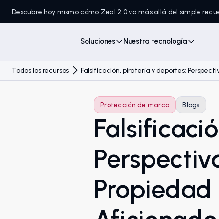
Descubre hoy mismo cómo Zeal 2.0 va más allá del simple recu
Soluciones
Nuestra tecnología
Todos los recursos
Falsificación, piratería y deportes: Perspec
Protección de marca
Blogs
Falsificaci
Perspectiv
Propiedad 