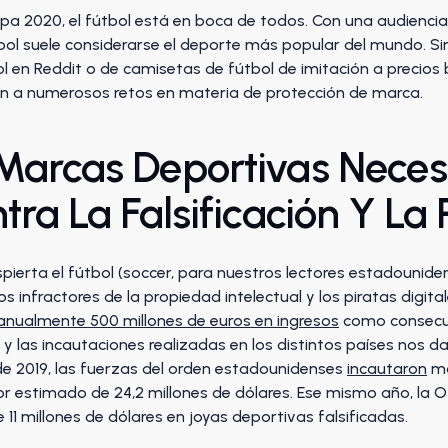
ocopa 2020, el fútbol está en boca de todos. Con una audienc
bol suele considerarse el deporte más popular del mundo. Si
l en Reddit o de camisetas de fútbol de imitación a precios b
an a numerosos retos en materia de protección de marca.
Marcas Deportivas Neces
tra La Falsificación Y La 
pierta el fútbol (soccer, para nuestros lectores estadouniden
 los infractores de la propiedad intelectual y los piratas digit
e anualmente 500 millones de euros en ingresos
como consecuen
 y las incautaciones realizadas en los distintos países nos d
e 2019, las fuerzas del orden estadounidenses
incautaron
má
or estimado de 24,2 millones de dólares. Ese mismo año, la 
11 millones de dólares en joyas deportivas falsificadas.