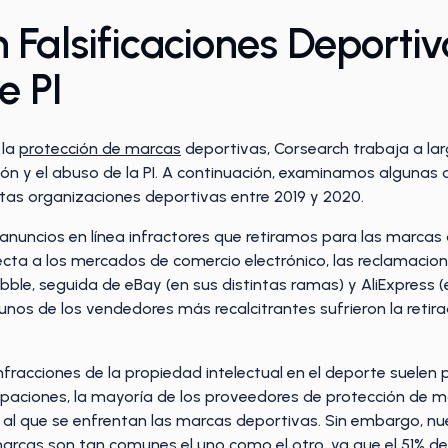
 Falsificaciones Deportiv
e PI
 la
protección de marcas
deportivas, Corsearch trabaja a lar
ión y el abuso de la PI. A continuación, examinamos algunas 
tas organizaciones deportivas entre 2019 y 2020.
anuncios en línea infractores que retiramos para las marcas 
pecta a los mercados de comercio electrónico, las reclamacio
le, seguida de eBay (en sus distintas ramas) y AliExpress (e
nos de los vendedores más recalcitrantes sufrieron la reti
infracciones de la propiedad intelectual en el deporte suele
ipaciones, la mayoría de los proveedores de protección de m
a al que se enfrentan las marcas deportivas. Sin embargo, n
 marcas son tan comunes el uno como el otro, ya que el 51% 