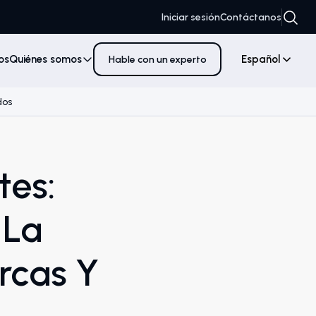
Iniciar sesión
Contáctanos
os
Quiénes somos
Español
Hable con un experto
dos
tes:
 La
rcas Y