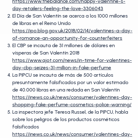
https://www.thebalance.com/happy-valentine-s-
day-retailers-feeling-the-love-3306043
El Día de San Valentín se acerca a los 1000 millones
de libras en el Reino Unido
https://ipo.blog.gov.uk/2018/02/14/valentines-a-day-
of-romance-an-opportunity-for-counterfeiters
El CBP se incauta de 31 millones de dólares en
vísperas de San Valentín 2018
https://www.ajot.com/news/in-time-for-valentines-
day-cbp-seizes-31-million-in-fake-perfume
La PIPCU se incauta de más de 500 artículos
presuntamente falsificados por un valor estimado
de 40.000 libras en una redada en San Valentín
https://inews.co.uk/news/consumer/valentines-day-
shopping-fake-perfume-cosmetics-police-warning/
La inspectora jefe Teresa Russel, de la PIPCU, habla
sobre los peligros de los productos cosméticos
falsificados
https://inews.co.uk/news/consumer/valentines-day-