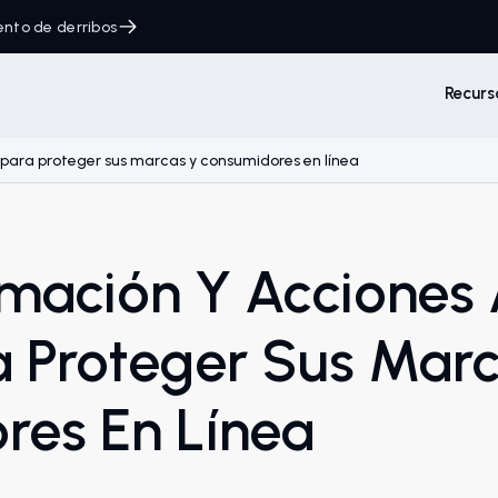
ento de derribos
Recurs
 para proteger sus marcas y consumidores en línea
rmación Y Acciones
a Proteger Sus Mar
res En Línea