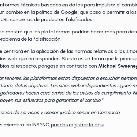
informes técnicos basados en datos para impulsar el cambi
n cambio en la política de Google, que pasó a permitir a los
 URL concretas de productos falsificados.
cia mostró que las plataformas podrían hacer más para deten
roblema de la falsificación.
 centrará en la aplicación de las normas relativas a los sit
ios web que no responden. Si este es un tema que le preocu
mbios al respecto, póngase en contacto con
Michael Sweene
riores, las plataformas están dispuestas a escuchar siempre 
rtante, datos objetivos. Los sitios web independientes siguen 
registradores hacen caso omiso de los avisos de cumplimiento.
apoyen sus esfuerzos para garantizar el cambio."
tación de servicios y asesor jurídico sénior en Corsearch
es miembro de INSYNC,
puedes registrarte aquí
.