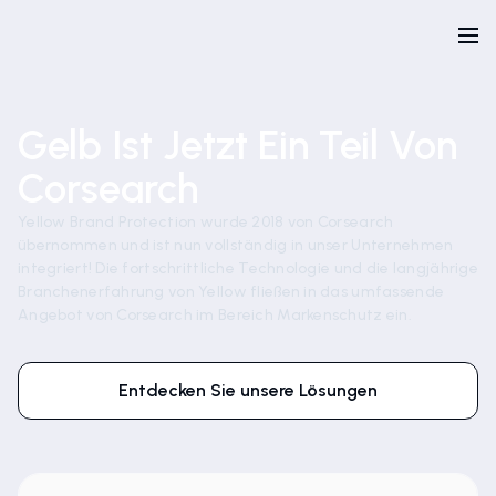
Gelb Ist Jetzt Ein Teil Von
Corsearch
Yellow Brand Protection wurde 2018 von Corsearch
übernommen und ist nun vollständig in unser Unternehmen
integriert! Die fortschrittliche Technologie und die langjährige
Branchenerfahrung von Yellow fließen in das umfassende
Angebot von Corsearch im Bereich Markenschutz ein.
Entdecken Sie unsere Lösungen