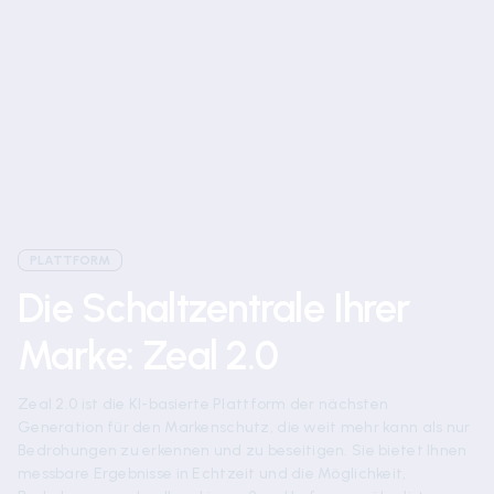
Absolut sicher, vollständig konform
ISO-zertifiziert und
DSGVO-konform
PLATTFORM
Die Schaltzentrale Ihrer
Marke: Zeal 2.0
Zeal 2.0 ist die KI-basierte Plattform der nächsten
Generation für den Markenschutz, die weit mehr kann als nur
Bedrohungen zu erkennen und zu beseitigen. Sie bietet Ihnen
messbare Ergebnisse in Echtzeit und die Möglichkeit,