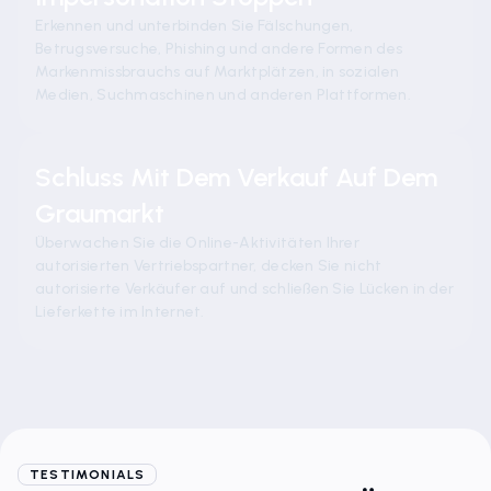
Erkennen und unterbinden Sie Fälschungen,
Betrugsversuche, Phishing und andere Formen des
Markenmissbrauchs auf Marktplätzen, in sozialen
Medien, Suchmaschinen und anderen Plattformen.
Schluss Mit Dem Verkauf Auf Dem
Graumarkt
Überwachen Sie die Online-Aktivitäten Ihrer
autorisierten Vertriebspartner, decken Sie nicht
autorisierte Verkäufer auf und schließen Sie Lücken in der
Lieferkette im Internet.
TESTIMONIALS