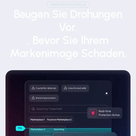
ANWENDUNGSFÄLLE
Beugen Sie Drohungen
Vor.
, Bevor Sie Ihrem
Markenimage Schaden.