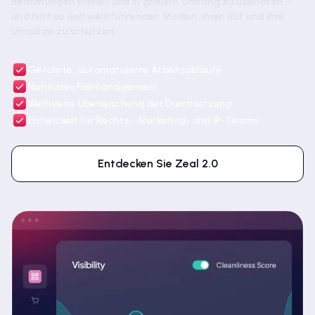
Bedrohungen schnell und in großem Umfang zu überlisten –
und hilft so weltweit führenden Marken, ihren Ruf und ihre
Umsätze zu schützen.
Geführte, automatisierte Arbeitsabläufe
Nahtloses Fallmanagement
Weltweite Überwachung der Durchsetzung
Entwickelt für Rechts-, Marketing- und IP-Teams
Entdecken Sie Zeal 2.0