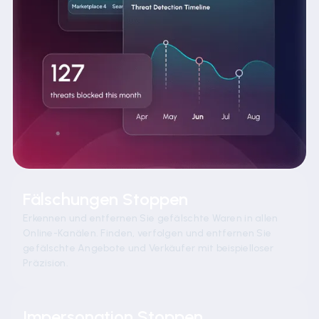
Fälschungen Stoppen
Erkennen und entfernen Sie gefälschte Waren in allen
Online-Kanälen. Finden, verfolgen und entfernen Sie
gefälschte Angebote und Verkäufer mit beispielloser
Präzision.
Impersonation Stoppen