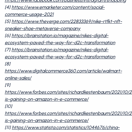
https://www.facebook.com/business/instagram/shopping
[4]
https://www.emarketer.com/content/social-
commerce-usage-2021
[5]
https://www.theverge.com/22833369/nike-rtfkt-nft-
sneaker-shoe-metaverse-company
[6]
https://brainstation.io/magazine/nikes-digital-
ecosystem-paved-the-way-for-d2c-transformation
[7]
https://brainstation.io/magazine/nikes-digital-
ecosystem-paved-the-way-for-d2c-transformation
[8]
https://www.digitalcommerce360.com/article/walmart-
online-sales/
[9]
https://www.forbes.com/sites/richardkestenbaum/2021/10/
is-gaining-on-amazon-in-e-commerce/
[10]
https://www.forbes.com/sites/richardkestenbaum/2021/10/
is-gaining-on-amazon-in-e-commerce/
[11]
https://www.statista.com/statistics/1044676/china-