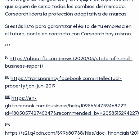
que siguen de cerca todos los cambios del mercado,
Corsearch lidera la protección adaptativa de marcas.
Si estás listo para garantizar el éxito de tu empresa en
el futuro,
ponte en contacto con Corsearch hoy mismo
.
***
[i]
https://about.fb.com/news/2020/05/state-of-small-
business-report/
[ii]
https://transparency.facebook.com/intellectual-
property/jan-jun-2019
[iii]
https://en-
gb.facebook.com/business/help/1095661473946872?
id=180505742745347&recommended_by=2058515294227
[iv]
https://s21.q4cdn.com/399680738/files/doc_financials/20