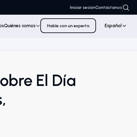
Iniciar sesión
Contáctanos
os
Quiénes somos
Español
Hable con un experto
bre El Día
,