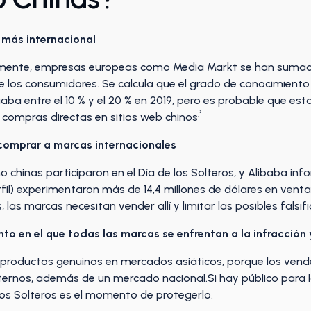
z más internacional
nte, empresas europeas como Media Markt se han sumado a 
e los consumidores. Se calcula que el grado de conocimiento
aba entre el 10 % y el 20 % en 2019, pero es probable que est
.³
 compras directas en sitios web chinos
comprar a marcas internacionales
 chinas participaron en el Día de los Solteros, y Alibaba in
fil) experimentaron más de 14,4 millones de dólares en vent
as marcas necesitan vender allí y limitar las posibles falsifi
nto en el que todas las marcas se enfrentan a la infracción
roductos genuinos en mercados asiáticos, porque los vende
ernos, además de un mercado nacional.Si hay público para l
los Solteros es el momento de protegerlo.