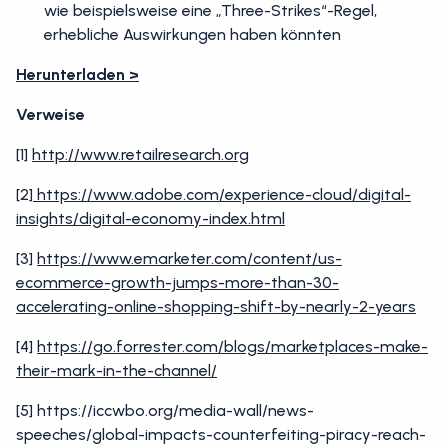
wie beispielsweise eine „Three-Strikes“-Regel,
erhebliche Auswirkungen haben könnten
Herunterladen >
Verweise
[1]
http://www.retailresearch.org
[2]
https://www.adobe.com/experience-cloud/digital-
insights/digital-economy-index.html
[3]
https://www.emarketer.com/content/us-
ecommerce-growth-jumps-more-than-30-
accelerating-online-shopping-shift-by-nearly-2-years
[4]
https://go.forrester.com/blogs/marketplaces-make-
their-mark-in-the-channel/
[5] https://iccwbo.org/media-wall/news-
speeches/global-impacts-counterfeiting-piracy-reach-