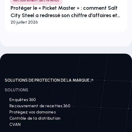
Recouvrement des revenus
Protéger le « Picket Master » : comment Salt
City Steel a redressé son chiffre d'affaires et
préservé son image de marque
20 juillet 2026
SOLUTIONS DE PROTECTION DE LA MARQUE
SOLUTIONS
Enquêtes 360
Recouvrement de recettes 360
Protégez vos domaines
Contrôle de la distribution
CVAN